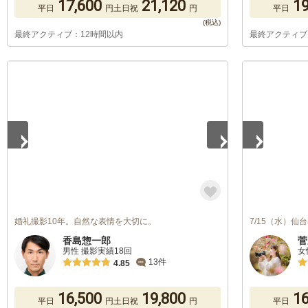
17,600
21,120
19
平日
円
土日祝
円
平日
最終アクティブ：12時間以内
最終アクティブ
1
/
5
1
/
5
婚礼撮影10年。自然な表情を大切に。
7/15（水）
香島惣一郎
菅
男性 撮影実績18回
女
13件
4.85
16,500
19,800
16
平日
円
土日祝
円
平日