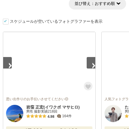
並び替え：
おすすめ順
スケジュールが空いているフォトグラファーを表示
1
/
4
思い出作りのお手伝いさせてください😊
人気フォトグラフ
岩窪 正宏(イワクボ マサヒロ)
た
男性 撮影実績218回
男
164件
4.98