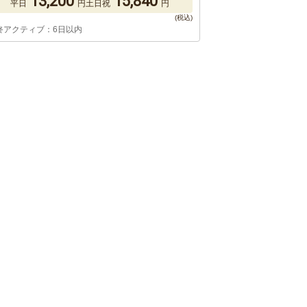
13,200
15,840
平日
円
土日祝
円
終アクティブ：6日以内