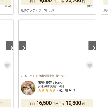
19,800
23,760
円
平日
円
土日祝
円
最終アクティブ：3日以内
最
1
/
5
7/15（水）仙台出張撮影可能です！
菅野 春翔 / haru
女性 撮影実績104回
61件
4.92
16,500
19,800
円
平日
円
土日祝
円