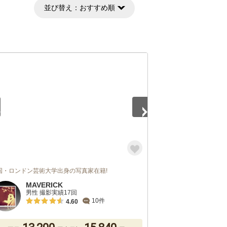
並び替え：
おすすめ順
5
国・ロンドン芸術大学出身の写真家在籍!
MAVERICK
男性 撮影実績17回
10件
4.60