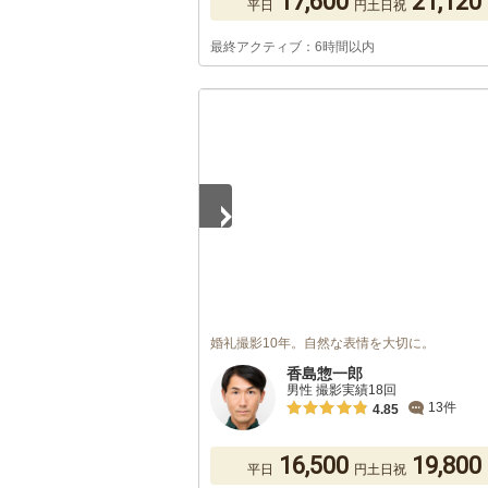
17,600
21,120
平日
円
土日祝
最終アクティブ：6時間以内
1
/
5
婚礼撮影10年。自然な表情を大切に。
香島惣一郎
男性 撮影実績18回
13件
4.85
16,500
19,800
平日
円
土日祝