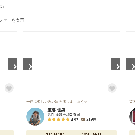
た。
ファーを表示
1
/
5
1
/
一緒に楽しい思い出を残しましょう✨
英
)
渡部 佳晃
男性 撮影実績278回
219件
4.97