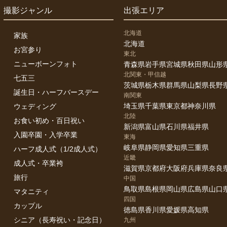
撮影ジャンル
出張エリア
北海道
家族
北海道
お宮参り
東北
ニューボーンフォト
青森県
岩手県
宮城県
秋田県
山形
北関東・甲信越
七五三
茨城県
栃木県
群馬県
山梨県
長野
誕生日・ハーフバースデー
南関東
埼玉県
千葉県
東京都
神奈川県
ウェディング
北陸
お食い初め・百日祝い
新潟県
富山県
石川県
福井県
入園卒園・入学卒業
東海
岐阜県
静岡県
愛知県
三重県
ハーフ成人式（1/2成人式）
近畿
成人式・卒業袴
滋賀県
京都府
大阪府
兵庫県
奈良
旅行
中国
鳥取県
島根県
岡山県
広島県
山口
マタニティ
四国
カップル
徳島県
香川県
愛媛県
高知県
シニア（長寿祝い・記念日）
九州