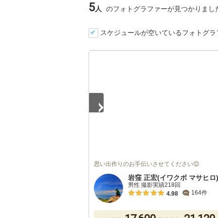
5
人
のフォトグラファーが見つかりまし
スケジュールが空いているフォトグラ
1
/
4
思い出作りのお手伝いさせてください😊
岩窪 正宏(イワクボ マサヒロ
男性 撮影実績218回
164件
4.98