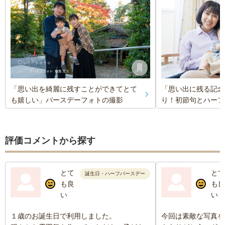
「思い出を綺麗に残すことができてとて
「思い出に残る記念
も嬉しい」バースデーフォトの撮影
り！初節句とハーフ
評価コメントから探す
とて
とて
誕生日・ハーフバースデー
も良
も良
い
い
１歳のお誕生日で利用しました。
今回は素敵な写真を