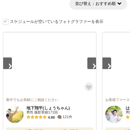
並び替え：
おすすめ順
スケジュールが空いているフォトグラファーを表示
1
/
5
1
/
5
夜中でもお気軽にご相談ください
お客様ファースト
地下翔平(しょうちゃん)
は
男性 撮影実績171回
男
121件
4.98