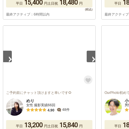
15,400
18,480
18
平日
円
土日祝
円
平日
最終アクティブ：6時間以内
最終アクティブ
1
/
2
ご予約前にチャット頂けますと幸いです🌻
OurPhoto
めり
小
女性 撮影実績66回
男
48件
4.90
13,200
15,840
18
平日
円
土日祝
円
平日