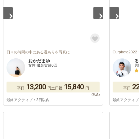
日々の時間の中にある温もりを写真に
Ourphoto20
おかだまゆ
る
女性 撮影実績0回
男
13,200
15,840
22
平日
円
土日祝
円
平日
最終アクティブ：3日以内
最終アクティブ
1
/
5
1
/
5