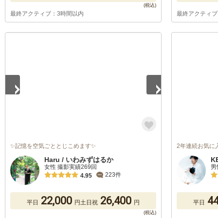
最終アクティブ：3時間以内
最終アクティブ
1
/
3
✨記憶を空気ごととじこめます✨
2年連続お気に
Haru / いわみずはるか
K
女性 撮影実績269回
男
223件
4.95
22,000
26,400
44
平日
円
土日祝
円
平日