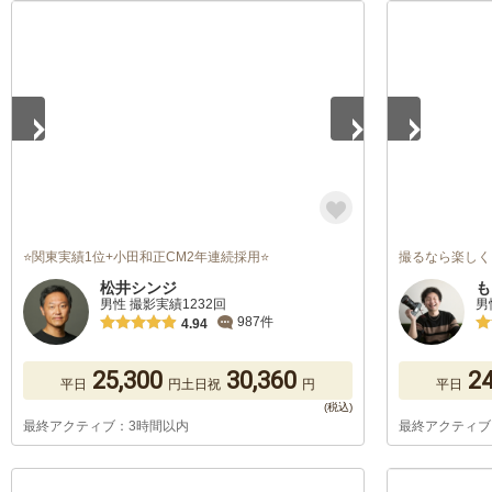
1
/
5
1
/
2
⭐関東実績1位+小田和正CM2年連続採用⭐
撮るなら楽しく
松井シンジ
も
男性 撮影実績1232回
男
987件
4.94
25,300
30,360
24
平日
円
土日祝
円
平日
最終アクティブ：3時間以内
最終アクティブ