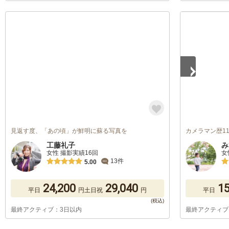
1
/
2
見返す度、「あの頃」が鮮明に蘇る写真を
カメラマン歴11
工藤礼子
み
女性 撮影実績16回
女
13件
5.00
24,200
29,040
15
平日
円
土日祝
円
平日
最終アクティブ：3日以内
最終アクティブ