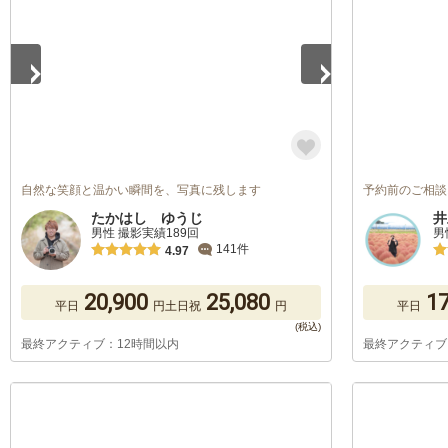
自然な笑顔と温かい瞬間を、写真に残します
予約前のご相談
たかはし ゆうじ
井
男性 撮影実績189回
男
141件
4.97
20,900
25,080
17
平日
円
土日祝
円
平日
最終アクティブ：12時間以内
最終アクティブ
1
/
5
1
/
5