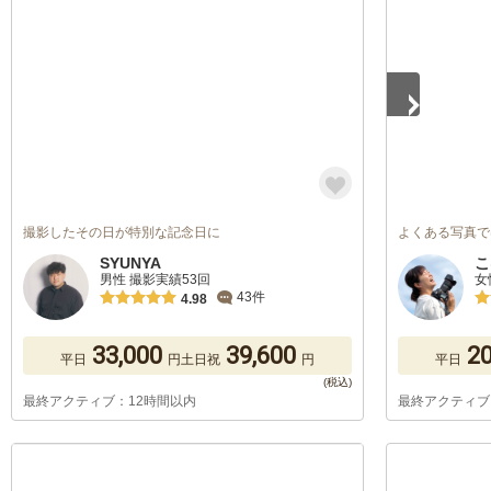
1
/
5
撮影したその日が特別な記念日に
よくある写真で
SYUNYA
こ
男性 撮影実績53回
女
43件
4.98
33,000
39,600
20
平日
円
土日祝
円
平日
最終アクティブ：12時間以内
最終アクティブ
1
/
5