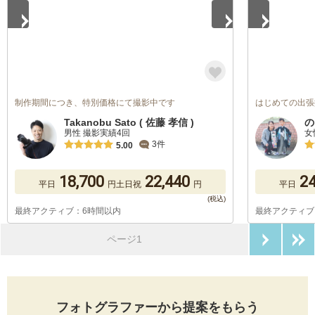
制作期間につき、特別価格にて撮影中です
はじめての出張
Takanobu Sato ( 佐藤 孝信 )
の
男性 撮影実績4回
女
3件
5.00
18,700
22,440
24
平日
円
土日祝
円
平日
最終アクティブ：6時間以内
最終アクティブ
次のペ
ページ1
フォトグラファーから提案をもらう