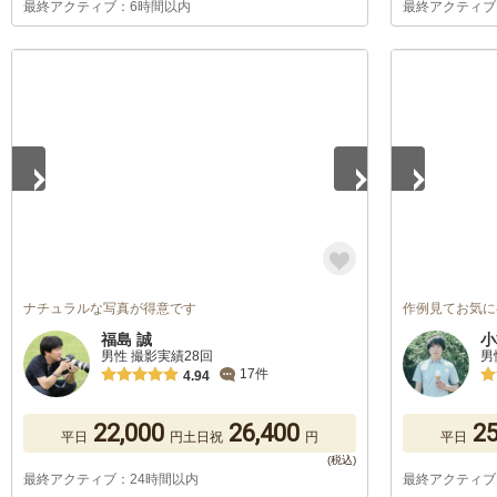
最終アクティブ：6時間以内
最終アクティブ
1
/
5
1
/
2
ナチュラルな写真が得意です
作例見てお気に
福島 誠
小
男性 撮影実績28回
男
17件
4.94
22,000
26,400
25
平日
円
土日祝
円
平日
最終アクティブ：24時間以内
最終アクティブ