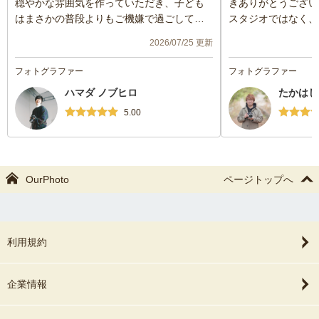
穏やかな雰囲気を作っていただき、子ども
きありがとうござい
はまさかの普段よりもご機嫌で過ごしてく
スタジオではなく、
れました。
望していたので、大
2026/07/25 更新
自宅での様子が残せたので、見返したら涙
写真もたくさん納品
が出てくるような、幸せな写真になりまし
うございました！！
フォトグラファー
フォトグラファー
た。
ハマダ ノブヒロ
たかはし
ハマダさんはお子さんがいらっしゃること
もあって、子どもの扱いが上手で安心でき
5.00
ました。丁寧さとフレンドリーさがちょう
どよい、素敵なカメラマンさんでした。
OurPhoto
ページトップへ
利用規約
企業情報