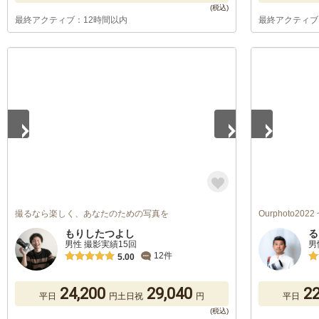
最終アクティブ：12時間以内
最終アクティブ
1
/
5
1
/
5
撮るなら楽しく、あなたのための写真を
Ourphoto20
もりしたつよし
る
男性 撮影実績15回
男
12件
5.00
24,200
29,040
22
平日
円
土日祝
円
平日