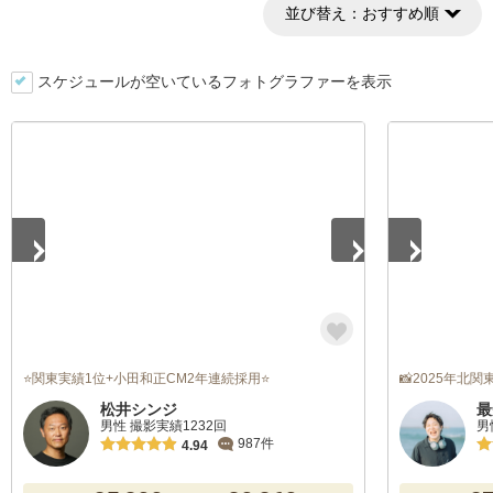
並び替え：
おすすめ順
スケジュールが空いているフォトグラファーを表示
1
/
4
1
/
5
⭐関東実績1位+小田和正CM2年連続採用⭐
📸2025年北
松井シンジ
最
男性 撮影実績1232回
男
987件
4.94