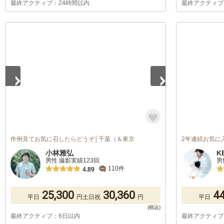
最終アクティブ：24時間以内
最終アクティブ
1
/
5
作例見てお気に召したらどうぞ│千葉（＆東京
2年連続お気に
小林雅弘
K
男性 撮影実績123回
男
110件
4.89
25,300
30,360
44
平日
円
土日祝
円
平日
最終アクティブ：6日以内
最終アクティブ