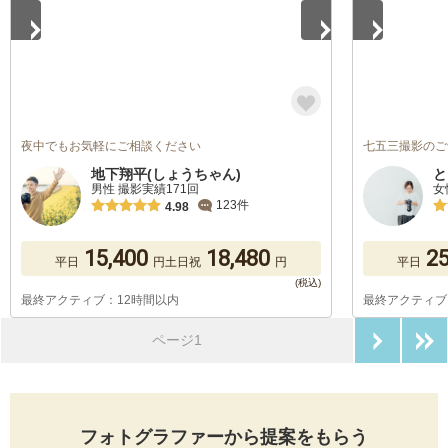
夜中でもお気軽にご相談ください
七五三撮影のご
地下翔平(しょうちゃん)
と
男性 撮影実績171回
女
123件
4.98
15,400
18,480
25
平日
円
土日祝
円
平日
最終アクティブ：12時間以内
最終アクティブ
次のペ
ページ1
フォトグラファーから提案をもらう