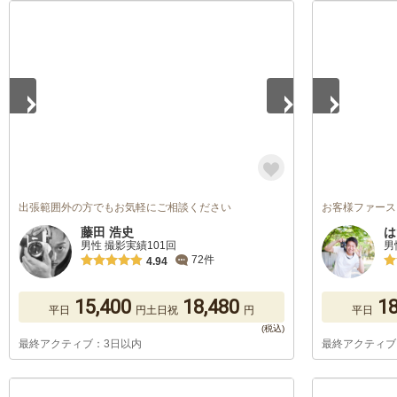
1
/
5
1
/
5
出張範囲外の方でもお気軽にご相談ください
お客様ファースト
藤田 浩史
は
男性 撮影実績101回
男
72件
4.94
15,400
18,480
18
平日
円
土日祝
円
平日
最終アクティブ：3日以内
最終アクティブ