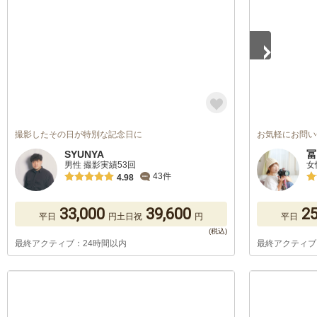
撮影したその日が特別な記念日に
お気軽にお問い
SYUNYA
冨
男性 撮影実績53回
女
43件
4.98
33,000
39,600
25
平日
円
土日祝
円
平日
最終アクティブ：24時間以内
最終アクティブ
1
/
2
1
/
5