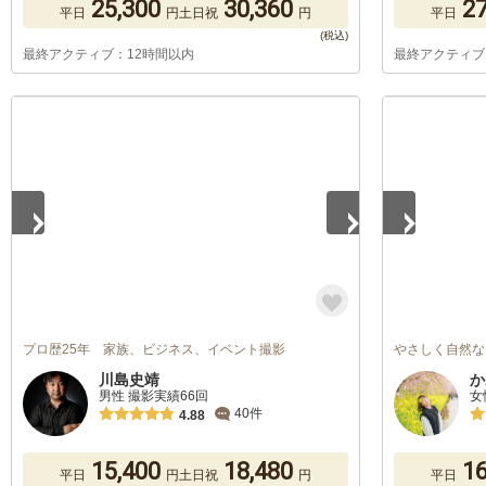
25,300
30,360
27
平日
円
土日祝
円
平日
最終アクティブ：12時間以内
最終アクティブ
1
/
2
1
/
5
プロ歴25年 家族、ビジネス、イベント撮影
やさしく自然な
川島史靖
か
男性 撮影実績66回
女
40件
4.88
15,400
18,480
16
平日
円
土日祝
円
平日