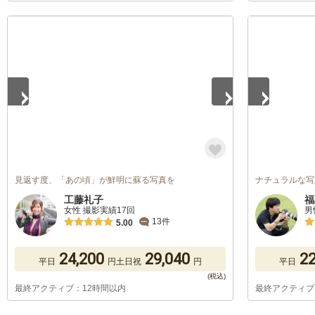
1
/
4
1
/
5
見返す度、「あの頃」が鮮明に蘇る写真を
ナチュラルな写
工藤礼子
福
女性 撮影実績17回
男
13件
5.00
24,200
29,040
22
平日
円
土日祝
円
平日
最終アクティブ：12時間以内
最終アクティブ