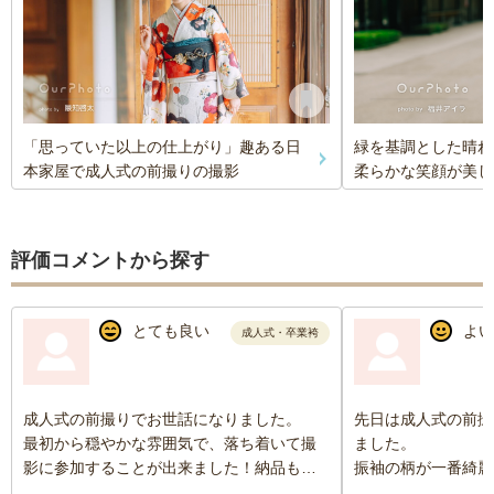
「思っていた以上の仕上がり」趣ある日
緑を基調とした晴れ
本家屋で成人式の前撮りの撮影
柔らかな笑顔が美し
評価コメントから探す
とても良い
よい
成人式・卒業袴
成人式の前撮りでお世話になりました。
先日は成人式の前撮
最初から穏やかな雰囲気で、落ち着いて撮
ました。
影に参加することが出来ました！納品も早
振袖の柄が一番綺麗
く、思っていた以上の仕上がりで、とても
調整してくださった