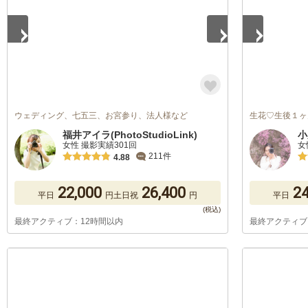
ウェディング、七五三、お宮参り、法人様など
生花♡生後１ヶ
福井アイラ(PhotoStudioLink)
女性 撮影実績301回
女
211件
4.88
22,000
26,400
24
平日
円
土日祝
円
平日
最終アクティブ：12時間以内
最終アクティブ
1
/
5
1
/
2