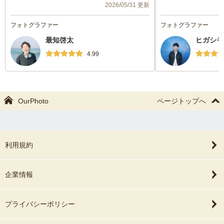
2026/05/31 更新
満足しています🎶
髪飾りもアップで素
ありがとうございました🙂‍↕️💞
りと、細やかなお心
フォトグラファー
フォトグラファー
たです。
最知啓太
ヒガシモ
写真の仕上がりも非
の良い記念になりま
4.99
うございました
OurPhoto
ページトップへ
利用規約
企業情報
プライバシーポリシー