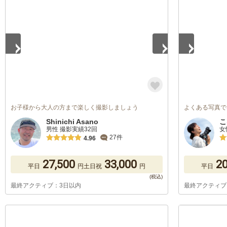
1
/
3
1
/
5
お子様から大人の方まで楽しく撮影しましょう
よくある写真で
Shinichi Asano
こ
男性 撮影実績32回
女
27件
4.96
27,500
33,000
20
平日
円
土日祝
円
平日
最終アクティブ：3日以内
最終アクティブ
1
/
5