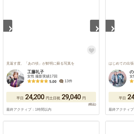
1
/
5
1
/
5
見返す度、「あの頃」が鮮明に蘇る写真を
はじめての出張
工藤礼子
の
女性 撮影実績17回
女
13件
5.00
24,200
29,040
24
平日
円
土日祝
円
平日
最終アクティブ：1時間以内
最終アクティブ
1
/
5
1
/
5