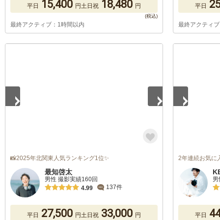
15,400
18,480
25
平日
円
土日祝
円
平日
最終アクティブ：1時間以内
最終アクティブ
1
/
5
1
/
3
📸2025年北関東人気ランキング1位✨
2年連続お気に
最知啓太
K
男性 撮影実績160回
男
137件
4.99
27,500
33,000
44
平日
円
土日祝
円
平日