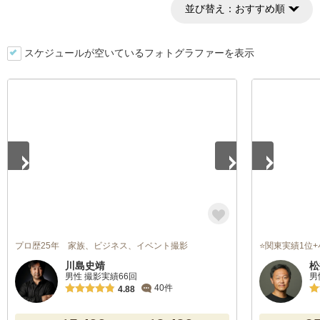
並び替え：
おすすめ順
スケジュールが空いているフォトグラファーを表示
1
/
2
1
/
4
プロ歴25年 家族、ビジネス、イベント撮影
⭐関東実績1位
川島史靖
松
男性 撮影実績66回
男
40件
4.88