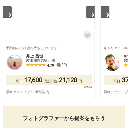
予約前のご相談お待ちしています
キャリア３６年
井上 昌也
V
男性 撮影実績35回
男
29件
4.76
17,600
21,120
37
平日
円
土日祝
円
平日
最終アクティブ：3時間以内
最終アクティブ
フォトグラファーから提案をもらう