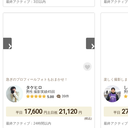
最終アクティブ：3日以内
最終アクティブ
1
/
5
急ぎのプロフィールフォトもおまかせ！
楽しく撮影しま
タケヒロ
し
男性 撮影実績45回
男
39件
5.00
17,600
21,120
27
平日
円
土日祝
円
平日
最終アクティブ：24時間以内
最終アクティブ