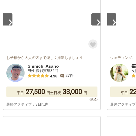
お子様から大人の方まで楽しく撮影しましょう
ウェディング、
Shinichi Asano
福
男性 撮影実績32回
女
27件
4.96
27,500
33,000
22
平日
円
土日祝
円
平日
最終アクティブ：3日以内
最終アクティブ
1
/
5
1
/
5