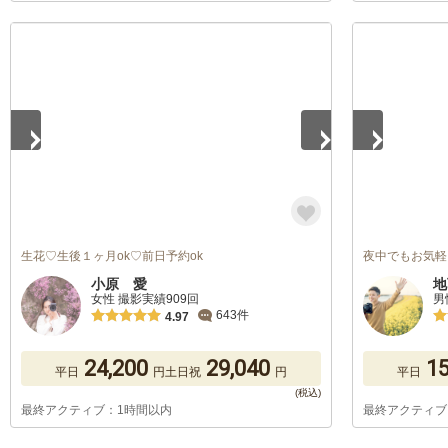
1
/
5
1
/
5
生花♡生後１ヶ月ok♡前日予約ok
夜中でもお気軽
小原 愛
地
女性 撮影実績909回
男
643件
4.97
24,200
29,040
15
平日
円
土日祝
円
平日
最終アクティブ：1時間以内
最終アクティブ