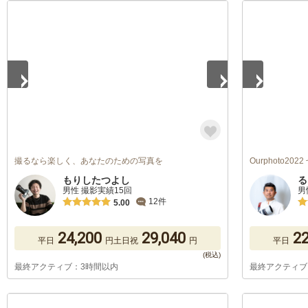
1
/
5
1
/
5
撮るなら楽しく、あなたのための写真を
Ourphoto20
もりしたつよし
る
男性 撮影実績15回
男
12件
5.00
24,200
29,040
22
平日
円
土日祝
円
平日
最終アクティブ：3時間以内
最終アクティブ