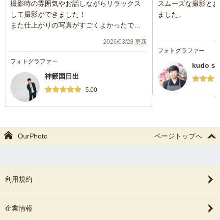
撮影時の雰囲気やお話しながらリラックス
スムーズな撮影とお
して撮影ができました！
ました。
また仕上がりの写真がすごくよかったで
す！
2026/03/28 更新
また機会があれば頼みたいと思いました！
フォトグラファー
フォトグラファー
kudo sh
神籔国日出
5.00
OurPhoto
ページトップへ
利用規約
企業情報