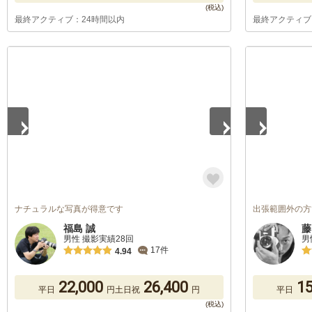
最終アクティブ：24時間以内
最終アクティブ
1
/
5
1
/
5
ナチュラルな写真が得意です
出張範囲外の方
福島 誠
藤
男性 撮影実績28回
男
17件
4.94
22,000
26,400
15
平日
円
土日祝
円
平日