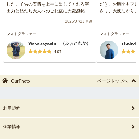
した。子供の表情を上手に出してくれる演
だき、お時間もフレ
出力と私たち大人へのご配慮に大変感銘を
さり、大変助かりま
うけ、また写真の出来上がりも非常に素晴
2026/07/21 更新
らしいものばかりだった記憶から今回自身
の息子の初宮参りも是非ふぉとわかさんに
フォトグラファー
フォトグラファー
撮影していただきたく依頼しました。
Wakabayashi （ふぉとわか）
studio
撮影当日は大変な猛暑で息子も機嫌が悪く
泣いてばかりでした。我々は息子のペース
4.97
に完全に乗せられてしまいアタフタしてい
ましたがふぉとわかさんのお言葉がけ、息
子へのアプローチのお陰で、今回もとても
素晴らしいお写真の出来上がりでした。泣
OurPhoto
ページトップへ
いている息子を否定せず、猛暑を嘆かず、
むしろこれも思い出！と大変だった姿もあ
えて『写す』ことにより、出来上がった写
真をみて家族で『大変だったよね😹！！
利用規約
笑』と笑みが溢れる時間ができました！
次もまたその次もお世話になりたいです。
企業情報
ふぉとわかさん、本当にありがとうござい