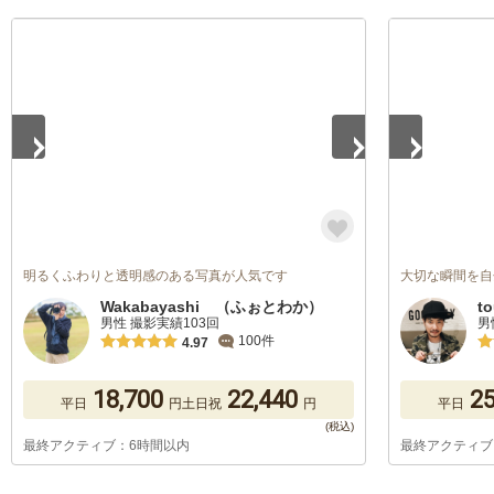
1
/
5
1
/
5
明るくふわりと透明感のある写真が人気です
大切な瞬間を自
Wakabayashi （ふぉとわか）
t
男性 撮影実績103回
男
100件
4.97
18,700
22,440
25
平日
円
土日祝
円
平日
最終アクティブ：6時間以内
最終アクティブ