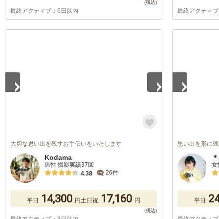
最終アクティブ：6日以内
最終アクティブ
1
/
5
1
/
5
大切な思い出を残すお手伝いをいたします
思い出を形に残す
Kodama
＊
男性 撮影実績37回
女
26件
4.38
14,300
17,160
24
平日
円
土日祝
円
平日