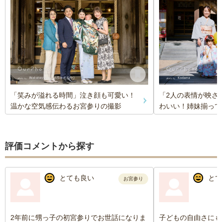
「笑みが溢れる時間」泣き顔も可愛い！
「2人の表情が映さ
温かな空気感伝わるお宮参りの撮影
わいい！姉妹揃って
評価コメントから探す
とても良い
とて
お宮参り
2年前に甥っ子の初宮参りでお世話になりま
子どもの自由さにも