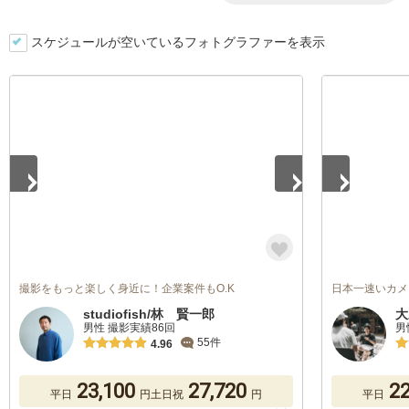
スケジュールが空いているフォトグラファーを表示
1
/
5
1
/
5
撮影をもっと楽しく身近に！企業案件もO.K
日本一速いカメ
studiofish/林 賢一郎
大
男性 撮影実績86回
男
55件
4.96
23,100
27,720
22
平日
円
土日祝
円
平日