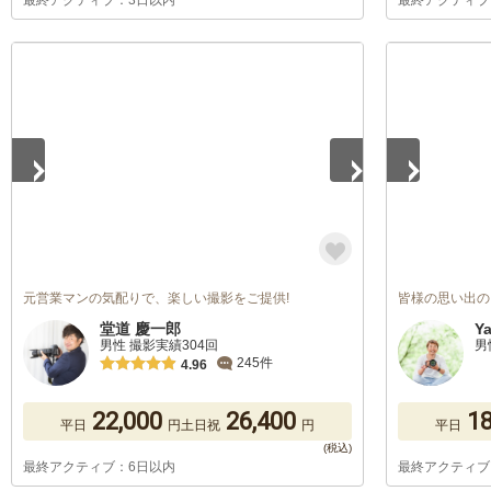
最終アクティブ：3日以内
最終アクティブ
1
/
5
1
/
5
元営業マンの気配りで、楽しい撮影をご提供!
皆様の思い出の
堂道 慶一郎
Y
男性 撮影実績304回
男
245件
4.96
22,000
26,400
18
平日
円
土日祝
円
平日
最終アクティブ：6日以内
最終アクティブ