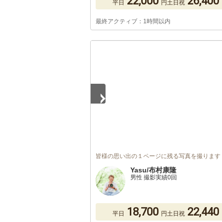
22,000
26,400
平日
円
土日祝
最終アクティブ：1時間以内
1
/
5
皆様の思い出の１ページに残る写真を撮ります
Yasu/布村康隆
男性 撮影実績0回
18,700
22,440
平日
円
土日祝