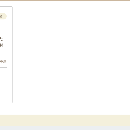
員）
た
材
度
6 更新
あ