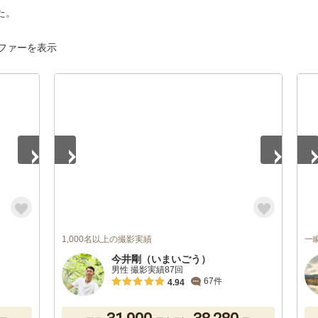
た。
ファーを表示
1
/
5
1
/
1,000名以上の撮影実績
一
今井剛（いまいごう）
男性 撮影実績87回
67件
4.94