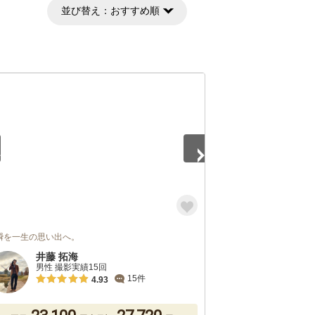
並び替え：
おすすめ順
5
瞬を一生の思い出へ。
井藤 拓海
男性 撮影実績15回
15件
4.93