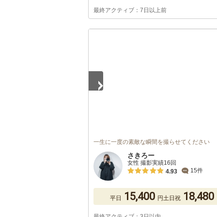
最終アクティブ：7日以上前
1
/
5
一生に一度の素敵な瞬間を撮らせてください
さきろー
女性 撮影実績16回
15件
4.93
15,400
18,480
平日
円
土日祝
最終アクティブ：3日以内