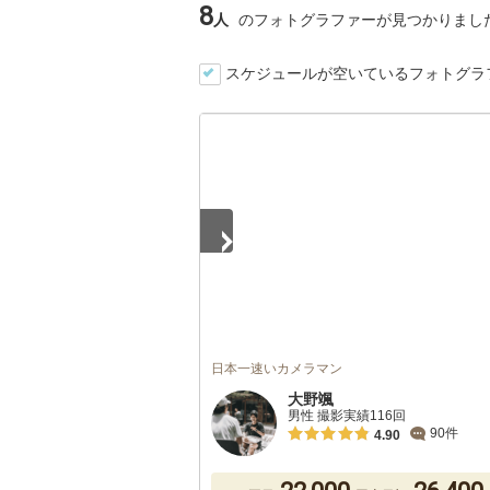
8
人
のフォトグラファーが見つかりまし
スケジュールが空いているフォトグラ
1
/
5
日本一速いカメラマン
大野颯
男性 撮影実績116回
90件
4.90