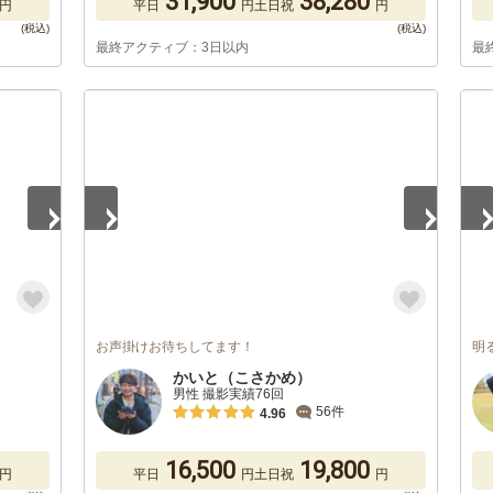
31,900
38,280
円
平日
円
土日祝
円
最終アクティブ：3日以内
最
1
/
5
1
/
お声掛けお待ちしてます！
明
かいと（こさかめ）
男性 撮影実績76回
56件
4.96
16,500
19,800
円
平日
円
土日祝
円