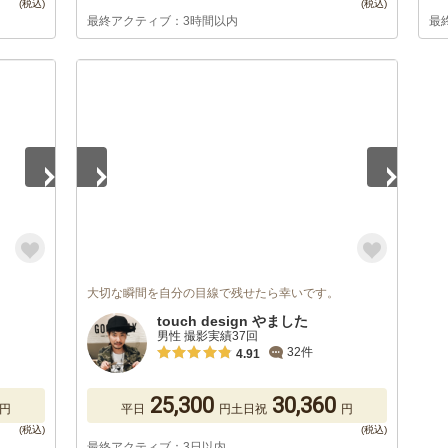
最終アクティブ：3時間以内
最
1
/
5
大切な瞬間を自分の目線で残せたら幸いです。
touch design やました
男性 撮影実績37回
32件
4.91
25,300
30,360
円
平日
円
土日祝
円
最終アクティブ：3日以内