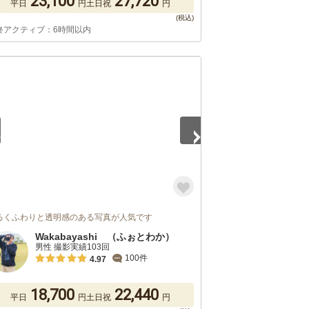
23,100
27,720
平日
円
土日祝
円
終アクティブ：6時間以内
5
るくふわりと透明感のある写真が人気です
Wakabayashi （ふぉとわか）
男性 撮影実績103回
100件
4.97
18,700
22,440
平日
円
土日祝
円