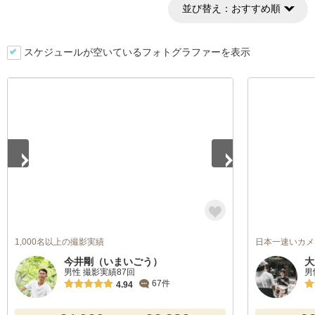
並び替え：
おすすめ順
スケジュールが空いているフォトグラファーを表示
1
/
5
1,000名以上の撮影実績
日本一速いカメ
今井剛（いまいごう）
大
男性 撮影実績87回
男
67件
4.94