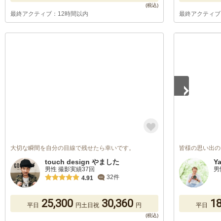
最終アクティブ：12時間以内
最終アクティブ
1
/
5
大切な瞬間を自分の目線で残せたら幸いです。
皆様の思い出の
touch design やました
Y
男性 撮影実績37回
男
32件
4.91
25,300
30,360
18
平日
円
土日祝
円
平日