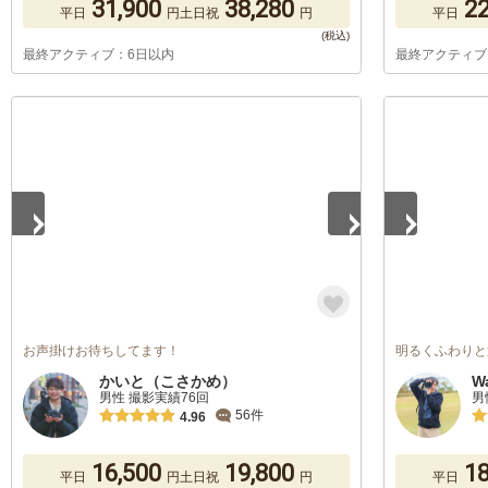
31,900
38,280
22
平日
円
土日祝
円
平日
最終アクティブ：6日以内
最終アクティブ
1
/
5
1
/
4
お声掛けお待ちしてます！
明るくふわりと
かいと（こさかめ）
W
男性 撮影実績76回
男
56件
4.96
16,500
19,800
18
平日
円
土日祝
円
平日