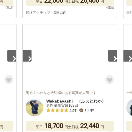
22,000
26,400
円
平日
円
土日祝
円
最終アクティブ：3日以内
最
1
/
5
1
/
明るくふわりと透明感のある写真が人気です
一
Wakabayashi （ふぉとわか）
男性 撮影実績103回
100件
4.97
18,700
22,440
円
平日
円
土日祝
円