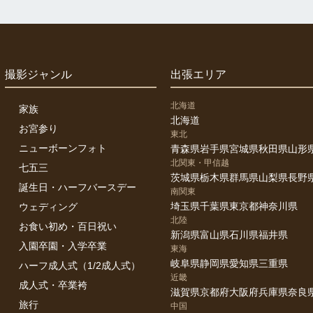
撮影ジャンル
出張エリア
北海道
家族
北海道
お宮参り
東北
ニューボーンフォト
青森県
岩手県
宮城県
秋田県
山形
北関東・甲信越
七五三
茨城県
栃木県
群馬県
山梨県
長野
誕生日・ハーフバースデー
南関東
埼玉県
千葉県
東京都
神奈川県
ウェディング
北陸
お食い初め・百日祝い
新潟県
富山県
石川県
福井県
入園卒園・入学卒業
東海
岐阜県
静岡県
愛知県
三重県
ハーフ成人式（1/2成人式）
近畿
成人式・卒業袴
滋賀県
京都府
大阪府
兵庫県
奈良
旅行
中国