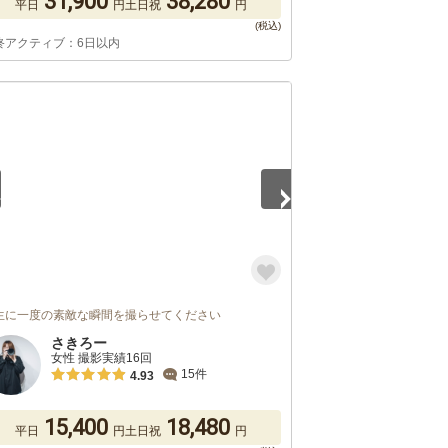
31,900
38,280
平日
円
土日祝
円
終アクティブ：6日以内
5
生に一度の素敵な瞬間を撮らせてください
さきろー
女性 撮影実績16回
15件
4.93
15,400
18,480
平日
円
土日祝
円