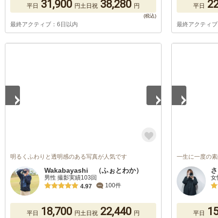
31,900
38,280
22
平日
円
土日祝
円
平日
最終アクティブ：6日以内
最終アクティブ
1
/
5
1
/
5
明るくふわりと透明感のある写真が人気です
一生に一度の素
Wakabayashi （ふぉとわか）
さ
男性 撮影実績103回
女
100件
4.97
18,700
22,440
15
平日
円
土日祝
円
平日