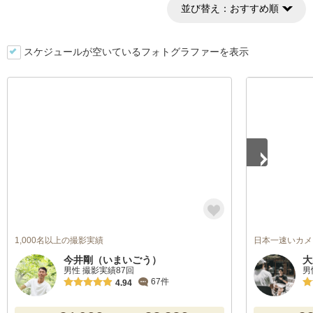
並び替え：
おすすめ順
スケジュールが空いているフォトグラファーを表示
1
/
5
1,000名以上の撮影実績
日本一速いカメ
今井剛（いまいごう）
大
男性 撮影実績87回
男
67件
4.94