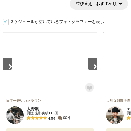
並び替え：
おすすめ順
スケジュールが空いているフォトグラファーを表示
1
/
2
日本一速いカメラマン
大切な瞬間を自
大野颯
t
男性 撮影実績116回
男
90件
4.90