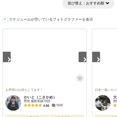
並び替え：
おすすめ順
スケジュールが空いているフォトグラファーを表示
1
/
3
1
/
5
お声掛けお待ちしてます！
日本一速いカメ
かいと（こさかめ）
大
男性 撮影実績76回
男
56件
4.96