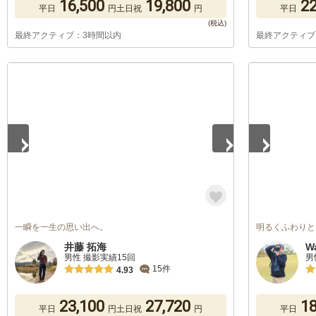
16,500
19,800
22
平日
円
土日祝
円
平日
最終アクティブ：3時間以内
最終アクティブ
1
/
5
1
/
5
一瞬を一生の思い出へ。
明るくふわりと
井藤 拓海
W
男性 撮影実績15回
男
15件
4.93
23,100
27,720
18
平日
円
土日祝
円
平日