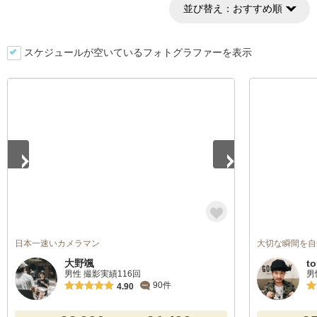
並び替え：
おすすめ順
スケジュールが空いているフォトグラファーを表示
1
/
2
日本一速いカメラマン
大切な瞬間を自
大野颯
t
男性 撮影実績116回
男
90件
4.90