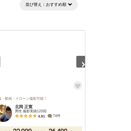
並び替え：
おすすめ順
2
真・動画・ドローン撮影可能！
北岡 正寛
男性 撮影実績120回
74件
4.91