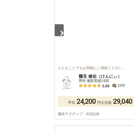
1
/
5
どんなことでもお気軽にご相談ください。
爾見 健佑（けんにぃ）
男性 撮影実績14回
10件
5.00
24,200
29,040
平日
円
土日祝
最終アクティブ：6日以内
1
/
5