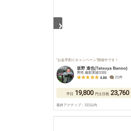
"お盆早割りキャンペーン”開催中です！
坂野 達也(Tatsuya Banno)
男性 撮影実績33回
21件
4.86
19,800
23,760
平日
円
土日祝
最終アクティブ：3日以内
1
/
5