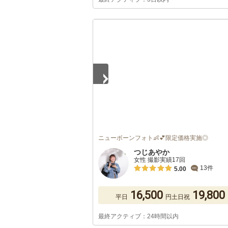
1
/
2
ニューボーンフォト👶💕限定価格実施◎
つじあやか
女性 撮影実績17回
13件
5.00
16,500
19,800
平日
円
土日祝
最終アクティブ：24時間以内