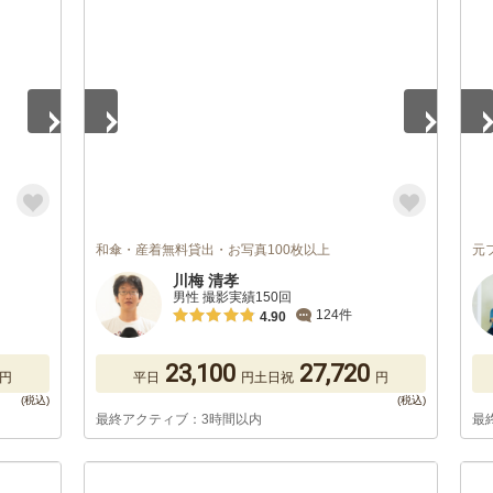
1
/
5
1
/
和傘・産着無料貸出・お写真100枚以上
元
川梅 清孝
男性 撮影実績150回
124件
4.90
23,100
27,720
円
平日
円
土日祝
円
最終アクティブ：3時間以内
最
1
/
5
1
/