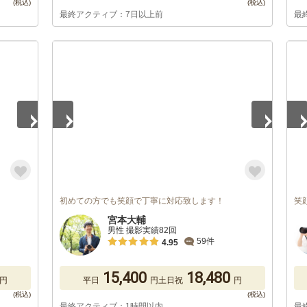
最終アクティブ：7日以上前
最
1
/
2
1
/
初めての方でも笑顔で丁寧に対応致します！
笑
宮本大輔
男性 撮影実績82回
59件
4.95
15,400
18,480
円
平日
円
土日祝
円
最終アクティブ：1時間以内
最