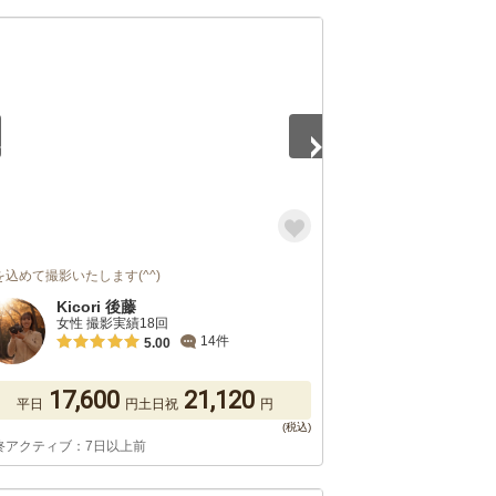
5
を込めて撮影いたします(^^)
Kicori 後藤
女性 撮影実績18回
14件
5.00
17,600
21,120
平日
円
土日祝
円
終アクティブ：7日以上前