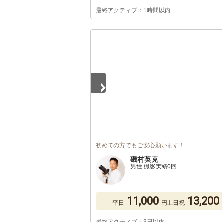
最終アクティブ：1時間以内
1
/
5
初めての方でもご安心願います！
磯村英克
男性 撮影実績0回
11,000
13,200
平日
円
土日祝
最終アクティブ：3日以内