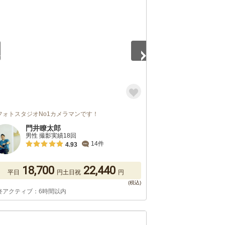
4
フォトスタジオNo1カメラマンです！
門井瞭太郎
男性 撮影実績18回
14件
4.93
18,700
22,440
平日
円
土日祝
円
終アクティブ：6時間以内
5