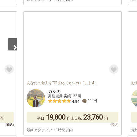
あなたの魅力を"可視化（カシカ）"します！
お
カシカ
男性 撮影実績133回
111件
4.94
19,800
23,760
円
平日
円
土日祝
円
最終アクティブ：1時間以内
最