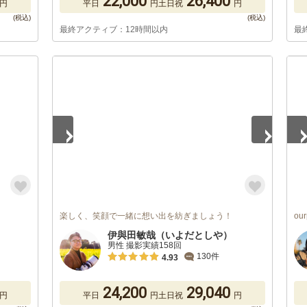
22,000
26,400
円
平日
円
土日祝
円
最終アクティブ：12時間以内
最
1
/
5
1
/
楽しく、笑顔で一緒に想い出を紡ぎましょう！
ou
伊與田敏哉（いよだとしや）
男性 撮影実績158回
130件
4.93
24,200
29,040
円
平日
円
土日祝
円