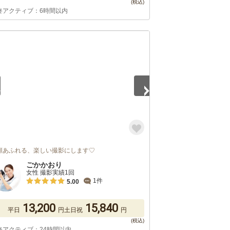
終アクティブ：6時間以内
2
顔あふれる、楽しい撮影にします♡
ごかかおり
女性 撮影実績1回
1件
5.00
13,200
15,840
平日
円
土日祝
円
終アクティブ：24時間以内