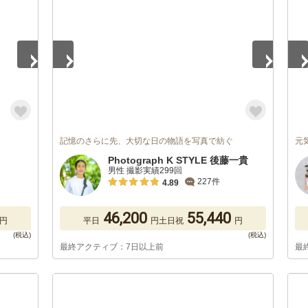
記憶のさらに先、大切な日の物語を写真で紡ぐ
元
Photograph K STYLE 後藤一貴
男性 撮影実績299回
227件
4.89
46,200
55,440
円
平日
円
土日祝
円
最終アクティブ：7日以上前
最
1
/
5
1
/