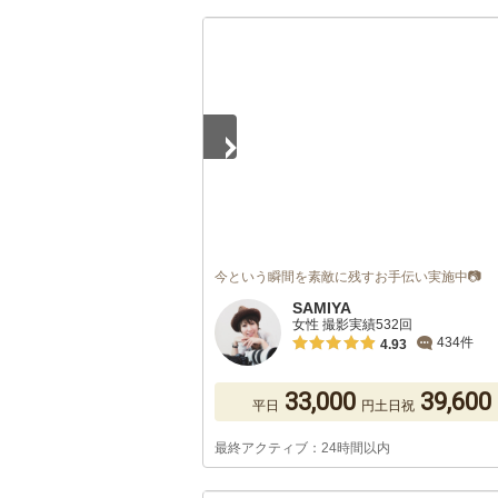
1
/
3
今という瞬間を素敵に残すお手伝い実施中📷
SAMIYA
女性 撮影実績532回
434件
4.93
33,000
39,600
平日
円
土日祝
最終アクティブ：24時間以内