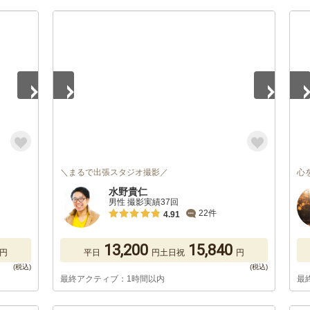
1
/
5
1
/
＼まるで出張スタジオ撮影／
心
水野貴仁
男性 撮影実績37回
22件
4.91
13,200
15,840
円
平日
円
土日祝
円
最終アクティブ：1時間以内
最