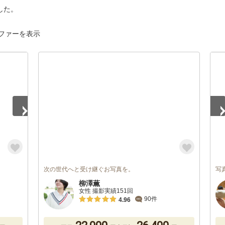
した。
ファーを表示
1
/
次の世代へと受け継ぐお写真を。
写
柳澤薫
女性 撮影実績151回
90件
4.96