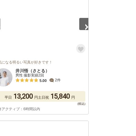
気になる明るい写真が好きです！
井川悟（さとる）
男性 撮影実績2回
2件
5.00
13,200
15,840
平日
円
土日祝
円
終アクティブ：6時間以内
5