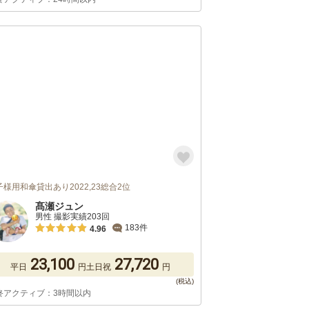
子様用和傘貸出あり2022,23総合2位
髙瀬ジュン
男性 撮影実績203回
183件
4.96
23,100
27,720
平日
円
土日祝
円
終アクティブ：3時間以内