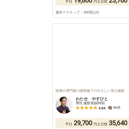
19,800
23,760
平日
円
土日祝
最終アクティブ：3時間以内
医療の専門家の講習修了のやさしい安心撮影
わたせ やすひと
男性 撮影実績88回
66件
4.94
29,700
35,640
平日
円
土日祝