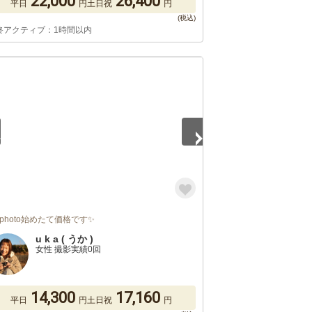
22,000
26,400
平日
円
土日祝
円
終アクティブ：1時間以内
5
rphoto始めたて価格です✨
u k a ( うか )
女性 撮影実績0回
14,300
17,160
平日
円
土日祝
円