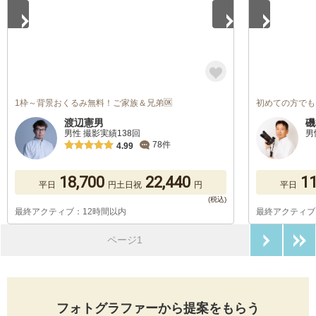
1枠～背景おくるみ無料！ご家族＆兄弟🆗
初めての方でも
渡辺憲男
磯
男性 撮影実績138回
男
78件
4.99
18,700
22,440
11
平日
円
土日祝
円
平日
最終アクティブ：12時間以内
最終アクティブ
次のペ
ページ1
フォトグラファーから提案をもらう