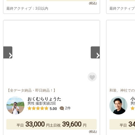
最終アクティブ：3日以内
最終アクティブ
1
/
5
【全データ納品・即日納品！】
和装、神社での
おくむらりょうた
小
男性 撮影実績2回
男
2件
5.00
33,000
39,600
34
平日
円
土日祝
円
平日