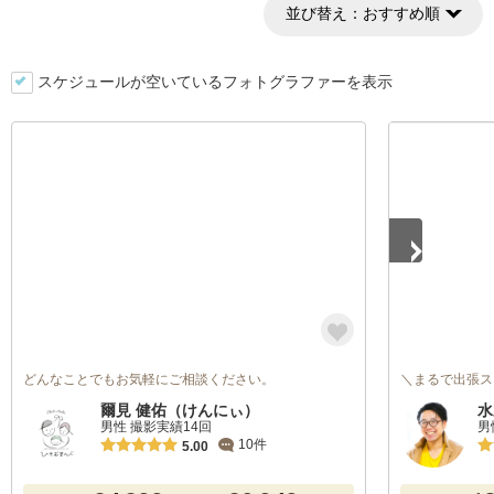
並び替え：
おすすめ順
スケジュールが空いているフォトグラファーを表示
1
/
5
どんなことでもお気軽にご相談ください。
＼まるで出張ス
爾見 健佑（けんにぃ）
水
男性 撮影実績14回
男
10件
5.00