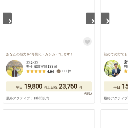
あなたの魅力を"可視化（カシカ）"します！
初めての方でも
カシカ
宮
男性 撮影実績133回
男
111件
4.94
19,800
23,760
15
平日
円
土日祝
円
平日
最終アクティブ：1時間以内
最終アクティブ
1
/
5
1
/
5