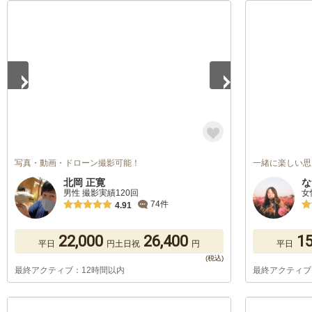
1
/
5
写真・動画・ドローン撮影可能！
一緒に楽しい思
北岡 正寛
な
男性 撮影実績120回
女
74件
4.91
22,000
26,400
15
平日
円
土日祝
円
平日
最終アクティブ：12時間以内
最終アクティブ