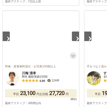
最終アクティブ：7日以上前
最終アクティブ
1
/
5
1
/
5
和傘・産着無料貸出・お写真100枚以上
手をつなぐ温か
川梅 清孝
す
男性 撮影実績150回
女
124件
4.90
23,100
27,720
19
平日
円
土日祝
円
平日
最終アクティブ：3時間以内
最終アクティブ