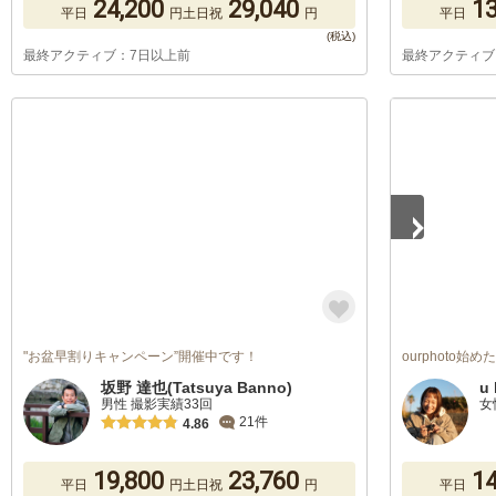
24,200
29,040
13
平日
円
土日祝
円
平日
最終アクティブ：7日以上前
最終アクティブ
1
/
5
"お盆早割りキャンペーン”開催中です！
ourphoto始
坂野 達也(Tatsuya Banno)
u 
男性 撮影実績33回
女
21件
4.86
19,800
23,760
14
平日
円
土日祝
円
平日