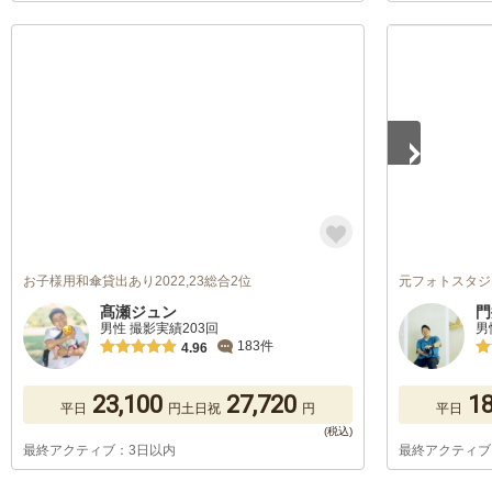
1
/
4
お子様用和傘貸出あり2022,23総合2位
元フォトスタジ
髙瀬ジュン
門
男性 撮影実績203回
男
183件
4.96
23,100
27,720
18
平日
円
土日祝
円
平日
最終アクティブ：3日以内
最終アクティブ