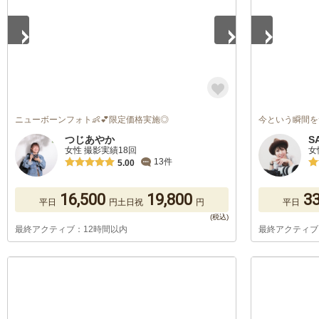
ニューボーンフォト👶💕限定価格実施◎
今という瞬間を
つじあやか
S
女性 撮影実績18回
女
13件
5.00
16,500
19,800
33
平日
円
土日祝
円
平日
最終アクティブ：12時間以内
最終アクティブ
1
/
5
1
/
5