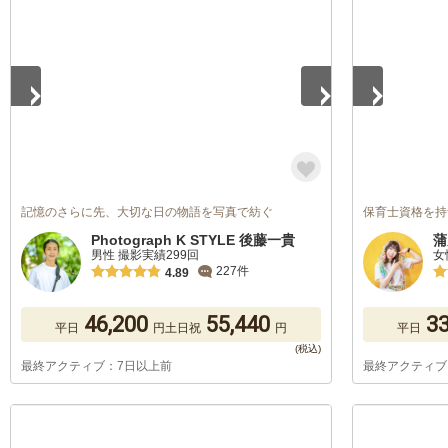
1
/
5
1
/
5
記憶のさらに先、大切な日の物語を写真で紡ぐ
保育士資格を持つカ
Photograph K STYLE 後藤一貴
蒲
男性 撮影実績299回
女
227件
4.89
46,200
55,440
33
平日
円
土日祝
円
平日
最終アクティブ：7日以上前
最終アクティブ
1
/
5
1
/
5