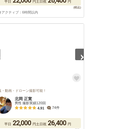
22,000
26,400
平日
円
土日祝
円
終アクティブ：6時間以内
4
真・動画・ドローン撮影可能！
北岡 正寛
男性 撮影実績120回
74件
4.91
22,000
26,400
平日
円
土日祝
円