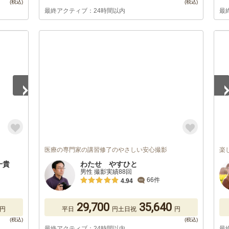
最終アクティブ：24時間以内
最
1
/
医療の専門家の講習修了のやさしい安心撮影
楽
藤一貴
わたせ やすひと
男性 撮影実績88回
66件
4.94
29,700
35,640
円
平日
円
土日祝
円
最終アクティブ：24時間以内
最