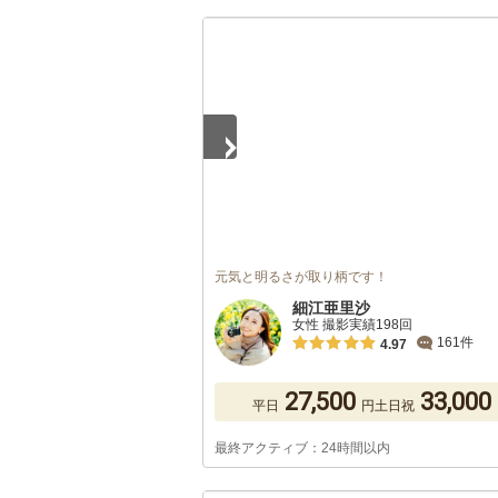
1
/
5
元気と明るさが取り柄です！
細江亜里沙
女性 撮影実績198回
161件
4.97
27,500
33,000
平日
円
土日祝
最終アクティブ：24時間以内