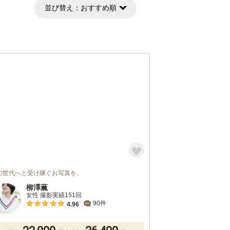
並び替え：
おすすめ順
の世代へと受け継ぐお写真を。
柳澤薫
女性 撮影実績151回
90件
4.96