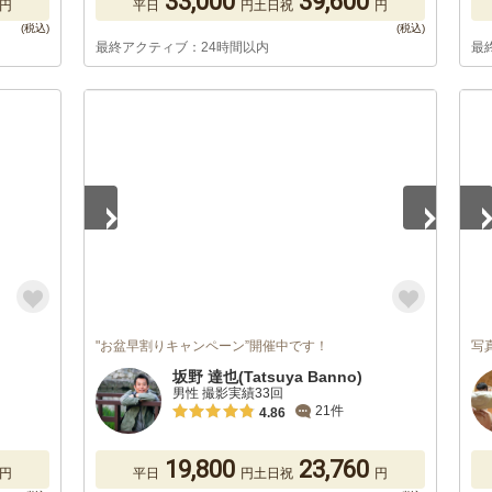
33,000
39,600
円
平日
円
土日祝
円
最終アクティブ：24時間以内
最
1
/
5
1
/
"お盆早割りキャンペーン”開催中です！
写
坂野 達也(Tatsuya Banno)
男性 撮影実績33回
21件
4.86
19,800
23,760
円
平日
円
土日祝
円