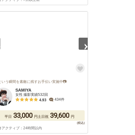
5
という瞬間を素敵に残すお手伝い実施中📷
SAMIYA
女性 撮影実績532回
434件
4.93
33,000
39,600
平日
円
土日祝
円
終アクティブ：24時間以内