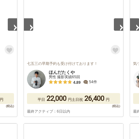
七五三の早期予約も受け付けております！
気
ほんだたくや
男性 撮影実績65回
54件
4.89
22,000
26,400
円
平日
円
土日祝
円
最終アクティブ：6日以内
最
1
/
4
1
/