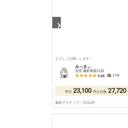
よろしくお願いします！
みっきぃ
女性 撮影実績21回
17件
5.00
23,100
27,720
平日
円
土日祝
最終アクティブ：3日以内
1
/
3