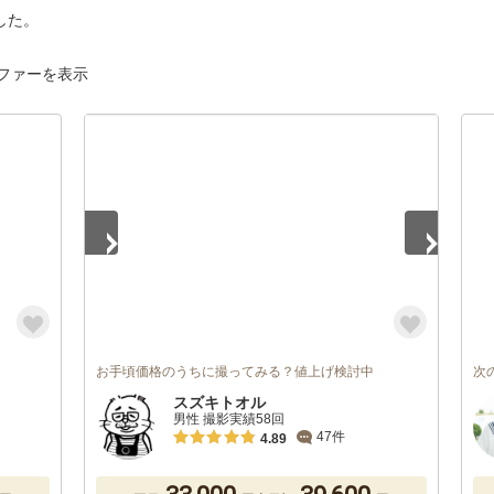
した。
ファーを表示
1
/
5
お手頃価格のうちに撮ってみる？値上げ検討中
次
スズキトオル
男性 撮影実績58回
47件
4.89