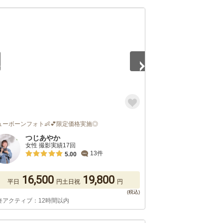
2
ューボーンフォト👶💕限定価格実施◎
つじあやか
女性 撮影実績17回
13件
5.00
16,500
19,800
平日
円
土日祝
円
終アクティブ：12時間以内