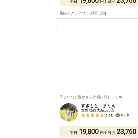
19,800
23,760
平日
円
土日祝
最終アクティブ：1時間以内
手をつなぐ温かさを大切に残します📸
すぎもと まりえ
女性 撮影実績123回
82件
4.96
19,800
23,760
平日
円
土日祝