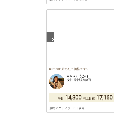
1
/
5
ourphoto始めたて価格です✨
u k a ( うか )
女性 撮影実績0回
14,300
17,160
平日
円
土日祝
最終アクティブ：3日以内