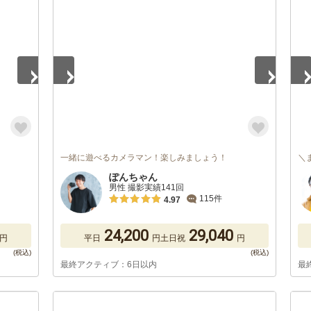
1
/
5
1
/
一緒に遊べるカメラマン！楽しみましょう！
＼
ぽんちゃん
男性 撮影実績141回
115件
4.97
24,200
29,040
円
平日
円
土日祝
円
最終アクティブ：6日以内
最
1
/
4
1
/