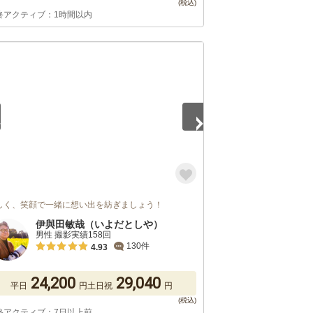
終アクティブ：1時間以内
5
しく、笑顔で一緒に想い出を紡ぎましょう！
伊與田敏哉（いよだとしや）
男性 撮影実績158回
130件
4.93
24,200
29,040
平日
円
土日祝
円
終アクティブ：7日以上前