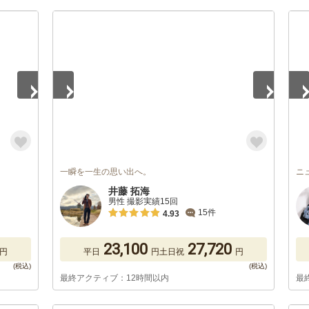
1
/
5
1
/
一瞬を一生の思い出へ。
ニ
井藤 拓海
男性 撮影実績15回
15件
4.93
23,100
27,720
円
平日
円
土日祝
円
最終アクティブ：12時間以内
最