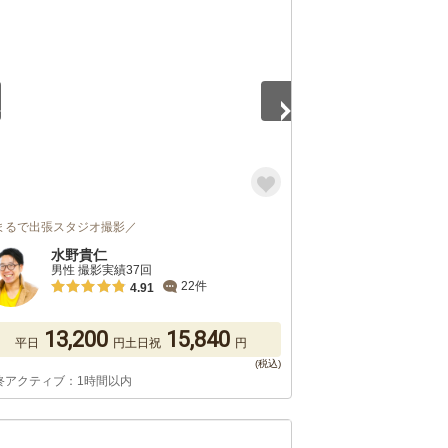
5
まるで出張スタジオ撮影／
水野貴仁
男性 撮影実績37回
22件
4.91
13,200
15,840
平日
円
土日祝
円
終アクティブ：1時間以内
5