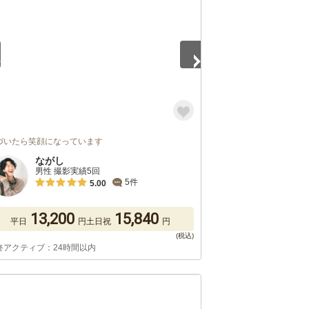
づいたら笑顔になっています
ながし
男性 撮影実績5回
5件
5.00
13,200
15,840
平日
円
土日祝
円
終アクティブ：24時間以内
5