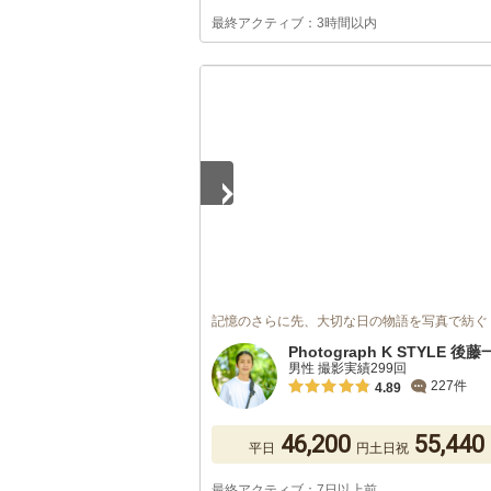
最終アクティブ：3時間以内
1
/
4
記憶のさらに先、大切な日の物語を写真で紡ぐ
Photograph K STYLE 後
男性 撮影実績299回
227件
4.89
46,200
55,440
平日
円
土日祝
最終アクティブ：7日以上前