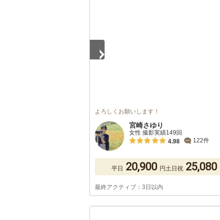
1
/
4
よろしくお願いします！
宮崎さゆり
女性 撮影実績149回
122件
4.98
20,900
25,080
平日
円
土日祝
最終アクティブ：3日以内
1
/
5