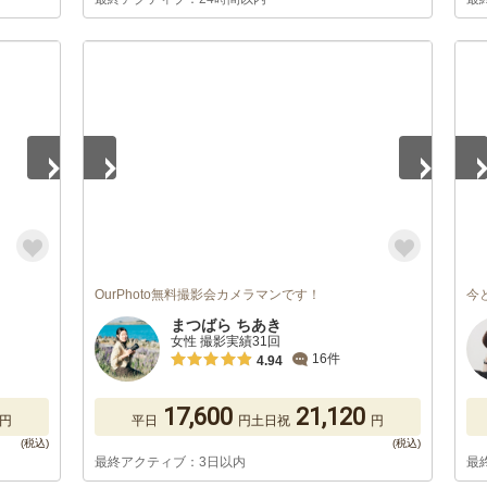
1
/
5
1
/
OurPhoto無料撮影会カメラマンです！
今
まつばら ちあき
女性 撮影実績31回
16件
4.94
17,600
21,120
円
平日
円
土日祝
円
最終アクティブ：3日以内
最