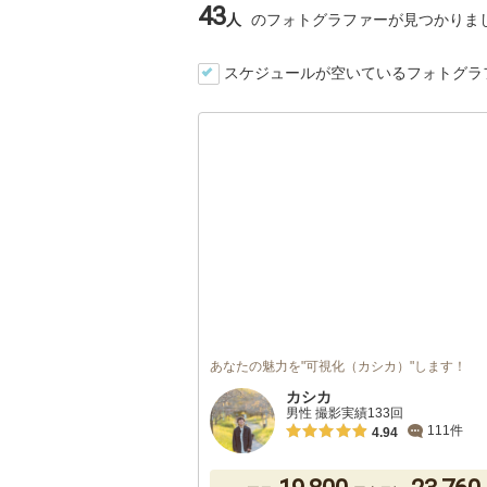
43
人
のフォトグラファーが見つかりま
スケジュールが空いているフォトグラ
あなたの魅力を"可視化（カシカ）"します！
カシカ
男性 撮影実績133回
111件
4.94