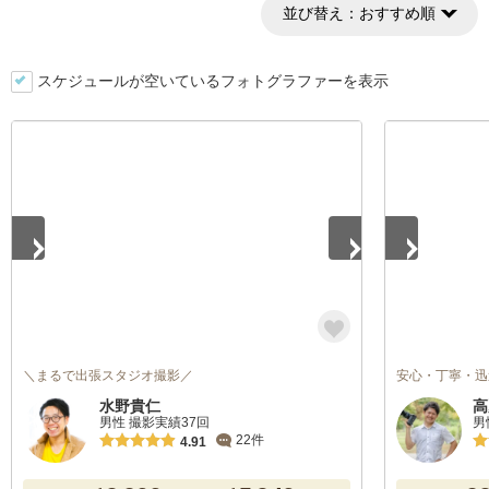
並び替え：
おすすめ順
スケジュールが空いているフォトグラファーを表示
1
/
5
1
/
4
＼まるで出張スタジオ撮影／
安心・丁寧・迅
水野貴仁
高
男性 撮影実績37回
男
22件
4.91