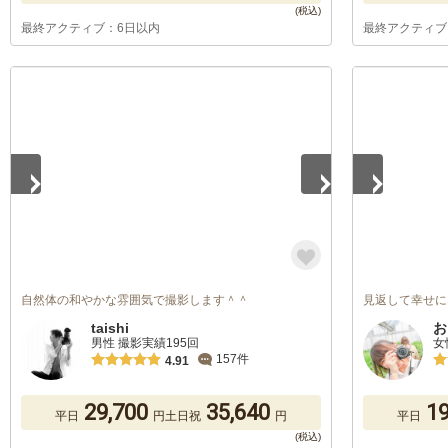
最終アクティブ：6日以内
最終アクティブ
1
/
5
1
/
5
自然体の和やかな雰囲気で撮影します＾＾
見返して幸せに
taishi
お
男性 撮影実績195回
女
157件
4.91
29,700
35,640
19
平日
円
土日祝
円
平日