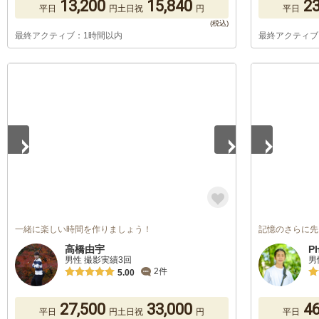
13,200
15,840
23
平日
円
土日祝
円
平日
最終アクティブ：1時間以内
最終アクティブ
1
/
5
1
/
5
一緒に楽しい時間を作りましょう！
記憶のさらに先
高橋由宇
P
男性 撮影実績3回
男
2件
5.00
27,500
33,000
46
平日
円
土日祝
円
平日