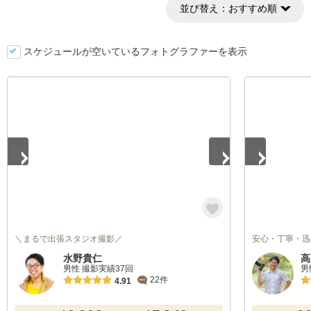
並び替え：
おすすめ順
スケジュールが空いているフォトグラファーを表示
1
/
5
1
/
5
＼まるで出張スタジオ撮影／
安心・丁寧・迅
水野貴仁
高
男性 撮影実績37回
男
22件
4.91