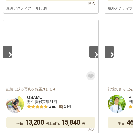
最終アクティブ：3日以内
最終アクティブ
1
/
3
1
/
5
記憶に残る写真をお届けします！
記憶のさらに先
OSAMU
P
男性 撮影実績21回
男
14件
4.86
13,200
15,840
46
平日
円
土日祝
円
平日