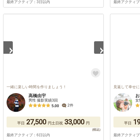
最終アクティブ：3日以内
最終アクティブ
1
/
5
一緒に楽しい時間を作りましょう！
見返して幸せに
高橋由宇
お
男性 撮影実績3回
女
2件
5.00
27,500
33,000
19
平日
円
土日祝
円
平日
最終アクティブ：6日以内
最終アクティブ