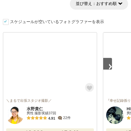
並び替え：
おすすめ順
スケジュールが空いているフォトグラファーを表示
1
/
4
＼まるで出張スタジオ撮影／
『幸せ記録係り
水野貴仁
H
男性 撮影実績37回
男
22件
4.91