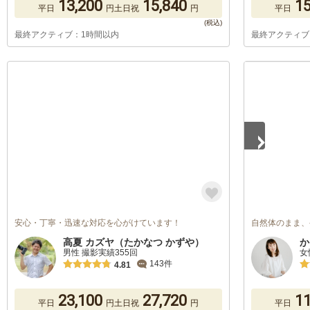
13,200
15,840
15
平日
円
土日祝
円
平日
最終アクティブ：1時間以内
最終アクティブ
1
/
4
安心・丁寧・迅速な対応を心がけています！
自然体のまま、
高夏 カズヤ（たかなつ かずや）
か
男性 撮影実績355回
女
143件
4.81
23,100
27,720
11
平日
円
土日祝
円
平日