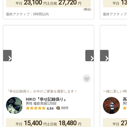
23,100
27,720
13
平日
円
土日祝
円
平日
最終アクティブ：6時間以内
最終アクティブ
1
/
5
1
/
5
『幸せ記録係り』が今のご家族を撮影します！
一緒に楽しい時
HIKO『幸せ記録係り』
高
男性 撮影実績120回
男
88件
4.94
15,400
18,480
27
平日
円
土日祝
円
平日