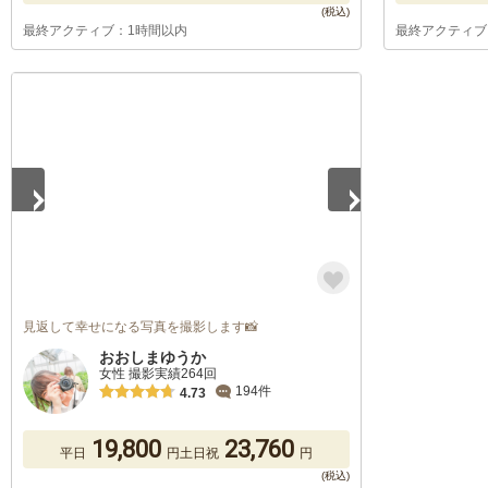
最終アクティブ：1時間以内
最終アクティブ
1
/
5
見返して幸せになる写真を撮影します📸
おおしまゆうか
女性 撮影実績264回
194件
4.73
19,800
23,760
平日
円
土日祝
円