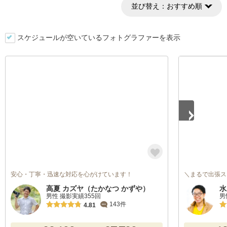
並び替え：
おすすめ順
スケジュールが空いているフォトグラファーを表示
1
/
5
安心・丁寧・迅速な対応を心がけています！
＼まるで出張ス
高夏 カズヤ（たかなつ かずや）
水
男性 撮影実績355回
男
143件
4.81