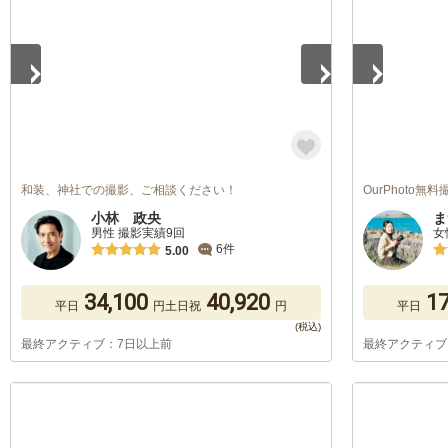
和装、神社での撮影、ご相談ください！
OurPhoto
小林 政央
ま
男性 撮影実績9回
女
6件
5.00
34,100
40,920
17
平日
円
土日祝
円
平日
最終アクティブ：7日以上前
最終アクティブ
1
/
5
1
/
5