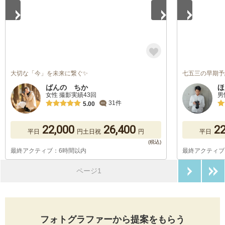
大切な「今」を未来に繋ぐ✨
七五三の早期予
ばんの ちか
ほ
女性 撮影実績43回
男
31件
5.00
22,000
26,400
22
平日
円
土日祝
円
平日
最終アクティブ：6時間以内
最終アクティブ
次のペ
ページ1
フォトグラファーから提案をもらう