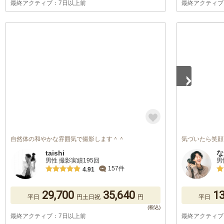
最終アクティブ：7日以上前
最終アクティブ
1
/
5
自然体の和やかな雰囲気で撮影します＾＾
気づいたら笑顔
taishi
な
男性 撮影実績195回
男
157件
4.91
29,700
35,640
13
平日
円
土日祝
円
平日
最終アクティブ：7日以上前
最終アクティブ