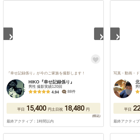
1
/
5
1
/
5
『幸せ記録係り』が今のご家族を撮影します！
写真・動画・ド
HIKO『幸せ記録係り』
北
男性 撮影実績120回
男
88件
4.94
15,400
18,480
22
平日
円
土日祝
円
平日
最終アクティブ：1時間以内
最終アクティブ