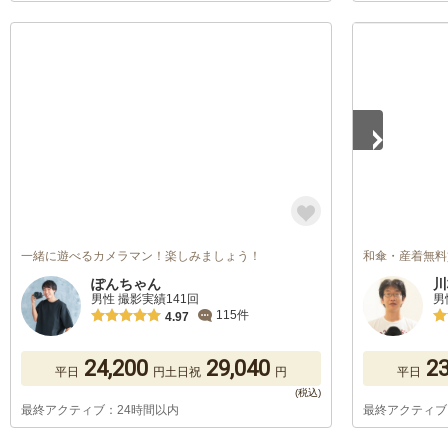
1
/
5
一緒に遊べるカメラマン！楽しみましょう！
和傘・産着無料
ぽんちゃん
川
男性 撮影実績141回
男
115件
4.97
24,200
29,040
23
平日
円
土日祝
円
平日
最終アクティブ：24時間以内
最終アクティブ