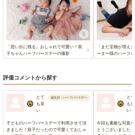
「思い出に残る」おしゃれで可愛い！双
「また宝物が増えま
子ちゃんハーフバースデーの撮影
ーター様のハーフバ
評価コメントから探す
とて
とて
誕生日・ハーフバースデー
も良
も良
い
い
子どものハーフバースデーで利用させて頂
今回も素敵な写真を
きました！双子だったので可愛くておしゃ
とうございました！