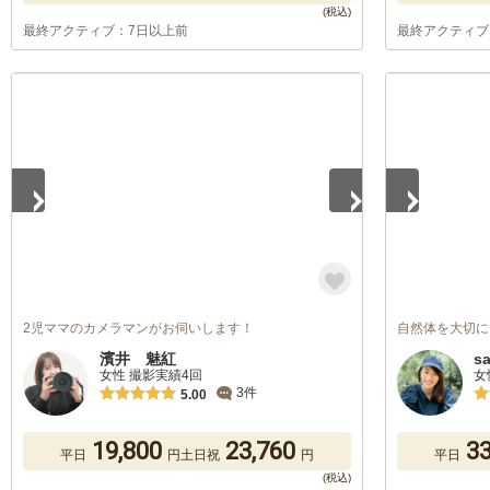
最終アクティブ：7日以上前
最終アクティブ
1
/
3
1
/
3
2児ママのカメラマンがお伺いします！
自然体を大切に
濱井 魅紅
s
女性 撮影実績4回
女
3件
5.00
19,800
23,760
33
平日
円
土日祝
円
平日