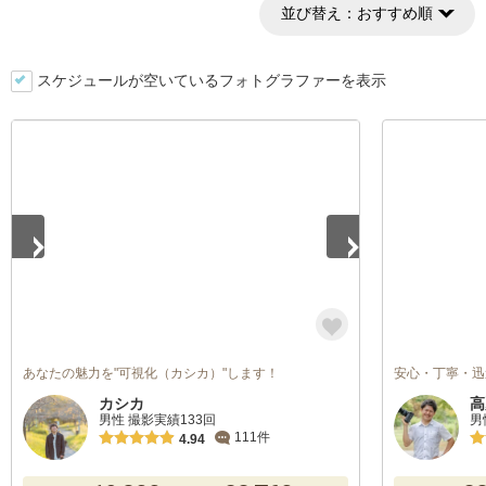
並び替え：
おすすめ順
スケジュールが空いているフォトグラファーを表示
1
/
5
あなたの魅力を"可視化（カシカ）"します！
安心・丁寧・迅
カシカ
高
男性 撮影実績133回
男
111件
4.94