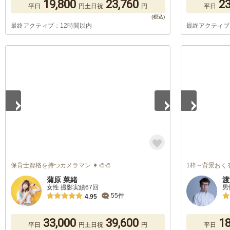
19,800
23,760
23
平日
円
土日祝
円
平日
最終アクティブ：12時間以内
最終アクティブ
1
/
5
1
/
4
保育士資格を持つカメラマン 👩‍🎨🎨
1枠～背景おく
蒲原 菜緒
渡
女性 撮影実績67回
男
55件
4.95
33,000
39,600
18
平日
円
土日祝
円
平日