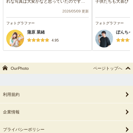
れな写真は大変かなと思っていたのです
子供たちも大喜び！
が、イメージをお伝えしていた通りのとっ
また節目によろしく
2026/05/09 更新
ても可愛い写真を沢山撮って頂けて本当に
嬉しかったです！
フォトグラファー
フォトグラファー
蒲原 菜緒
ぽんちゃ
いつも人見知りで泣く子どもたちも蒲原さ
んが来てくださった時は泣くこともなく色
4.95
んな方法であやして楽しく撮影してくださ
ってありがたかったです！思い出に残るハ
ーフバースデーになりました！本当にあり
がとうございました！
OurPhoto
ページトップへ
利用規約
企業情報
プライバシーポリシー