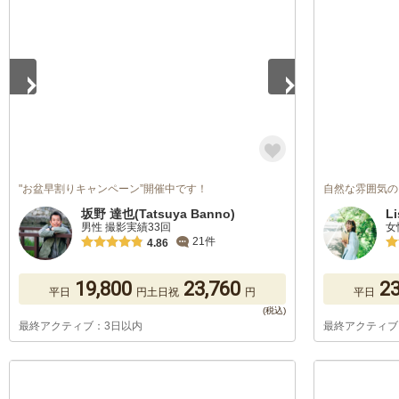
1
/
5
"お盆早割りキャンペーン”開催中です！
自然な雰囲気の
坂野 達也(Tatsuya Banno)
Li
男性 撮影実績33回
女
21件
4.86
19,800
23,760
23
平日
円
土日祝
円
平日
最終アクティブ：3日以内
最終アクティブ
1
/
5
1
/
5