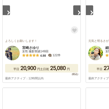
よろしくお願いします！
元気と明るさが
宮崎さゆり
細
女性 撮影実績149回
女
122件
4.98
20,900
25,080
27
平日
円
土日祝
円
平日
最終アクティブ：12時間以内
最終アクティブ
1
/
5
1
/
5