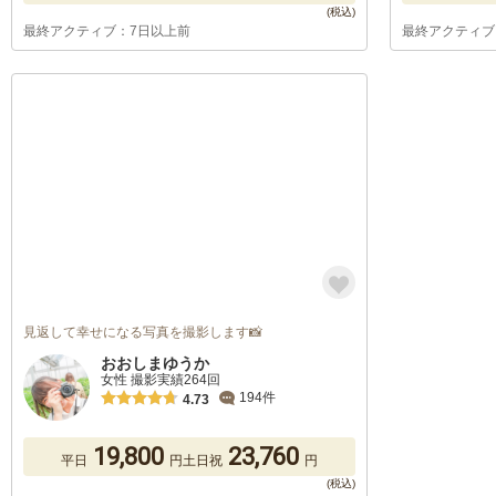
最終アクティブ：7日以上前
最終アクティブ
見返して幸せになる写真を撮影します📸
おおしまゆうか
女性 撮影実績264回
194件
4.73
19,800
23,760
平日
円
土日祝
円