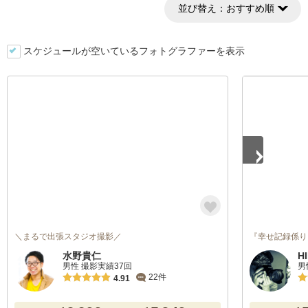
並び替え：
おすすめ順
スケジュールが空いているフォトグラファーを表示
1
/
4
＼まるで出張スタジオ撮影／
『幸せ記録係り
水野貴仁
H
男性 撮影実績37回
男
22件
4.91