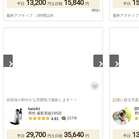
13,200
15,840
15
平日
円
土日祝
円
平日
最終アクティブ：1時間以内
最終アクティブ
1
/
4
1
/
3
自然体の和やかな雰囲気で撮影します＾＾
記憶に残る写真
taishi
O
男性 撮影実績195回
男
157件
4.91
29,700
35,640
13
平日
円
土日祝
円
平日