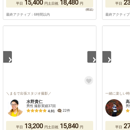
15,400
18,480
23
平日
円
土日祝
円
平日
最終アクティブ：6時間以内
最終アクティブ
1
/
5
1
/
5
＼まるで出張スタジオ撮影／
一緒に楽しい時
水野貴仁
高
男性 撮影実績37回
男
22件
4.91
13,200
15,840
27
平日
円
土日祝
円
平日