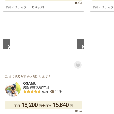
最終アクティブ：1時間以内
最終アクティブ
1
/
5
記憶に残る写真をお届けします！
OSAMU
男性 撮影実績22回
14件
4.86
13,200
15,840
平日
円
土日祝
円