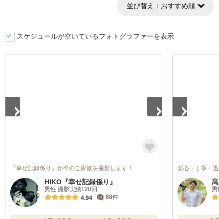
並び替え：
おすすめ順
スケジュールが空いているフォトグラファーを表示
1
/
4
1
/
5
『幸せ記録係り』が今のご家族を撮影します！
安心・丁寧・迅
HIKO『幸せ記録係り』
高
男性 撮影実績120回
男
88件
4.94