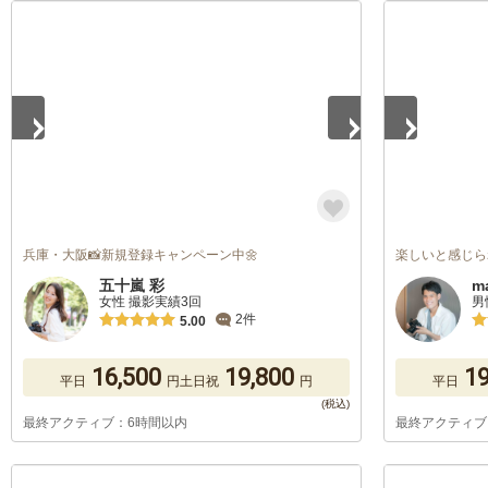
1
/
3
1
/
5
兵庫・大阪📸新規登録キャンペーン中🌼
楽しいと感じら
五十嵐 彩
m
女性 撮影実績3回
男
2件
5.00
16,500
19,800
19
平日
円
土日祝
円
平日
最終アクティブ：6時間以内
最終アクティブ