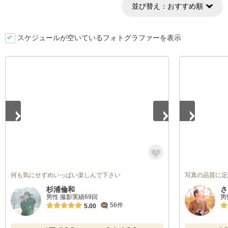
並び替え：
おすすめ順
スケジュールが空いているフォトグラファーを表示
1
/
5
1
/
5
何も気にせずめいっぱい楽しんで下さい
写真の品質に定
杉浦倫和
さ
男性 撮影実績69回
男
56件
5.00