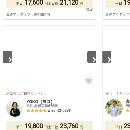
17,600
21,120
19
平日
円
土日祝
円
平日
最終アクティブ：6時間以内
最終アクティブ
1
/
4
1
/
3
お気軽にご相談ください。
安心・丁寧・迅
YOKO（ヨコ）
高
男性 撮影実績678回
男
518件
4.95
19,800
23,760
23
平日
円
土日祝
円
平日