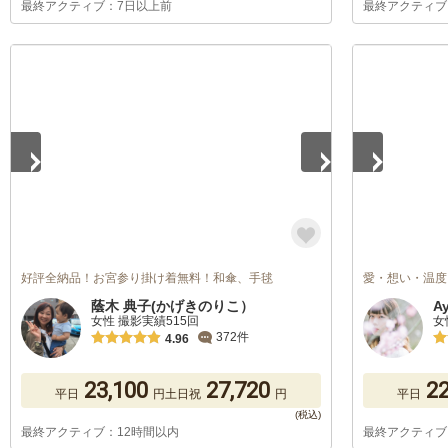
最終アクティブ：7日以上前
最終アクティブ
1
/
2
1
/
4
好評全納品！お宮参り掛け着無料！和傘、手毬
愛・想い・温度
蔭木 典子(かげきのりこ）
A
女性 撮影実績515回
女
372件
4.96
23,100
27,720
22
平日
円
土日祝
円
平日
最終アクティブ：12時間以内
最終アクティブ