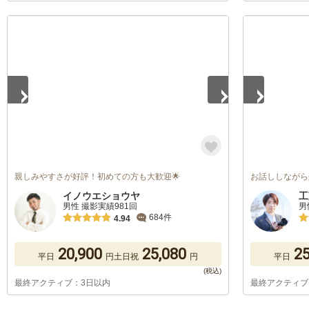
1
/
3
1
/
2
親しみやすさが好評！初めての方も大歓迎🌟
お話ししながら
イノウエショウヤ
工
男性 撮影実績981回
男
684件
4.94
20,900
25,080
25
平日
円
土日祝
円
平日
最終アクティブ：3日以内
最終アクティブ