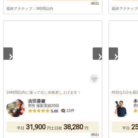
最終アクティブ：3時間以内
最終アクティブ
1
/
4
1
/
3
24時間以内に撮って出し全枚差し上げます！
特別な1日を最
吉田葵健
本
男性 撮影実績20回
男
15件
5.00
31,900
38,280
25
平日
円
土日祝
円
平日