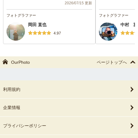
2026/07/15 更新
ていて、とても嬉しく拝見しました。
フォトグラファー
フォトグラファー
私たちの思い出を素敵な形で残していただ
岡田 直也
中村 雅
き本当にありがとうございました。
4.97
また機会がありましたらぜひお願いしたい
と思います。
OurPhoto
ページトップへ
利用規約
企業情報
プライバシーポリシー