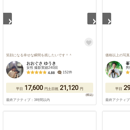
笑顔になる幸せな瞬間を残したいです＾＾
価格以上の写真
おおぐさ ゆうき
峯
女性 撮影実績240回
男
152件
4.88
17,600
21,120
29
平日
円
土日祝
円
平日
最終アクティブ：3時間以内
最終アクティブ
1
/
2
1
/
3