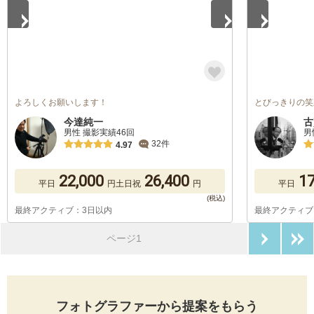
よろしくお願いします！
とびっきりの笑
今達純一
古
男性 撮影実績46回
男
32件
4.97
22,000
26,400
17
平日
円
土日祝
円
平日
最終アクティブ：3日以内
最終アクティブ
次のペ
ページ1
フォトグラファーから提案をもらう