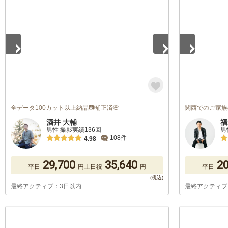
1
/
4
1
/
5
全データ100カット以上納品📷補正済🌸
関西でのご家族
酒井 大輔
福
男性 撮影実績136回
男
108件
4.98
29,700
35,640
20
平日
円
土日祝
円
平日
最終アクティブ：3日以内
最終アクティブ
1
/
3
1
/
2