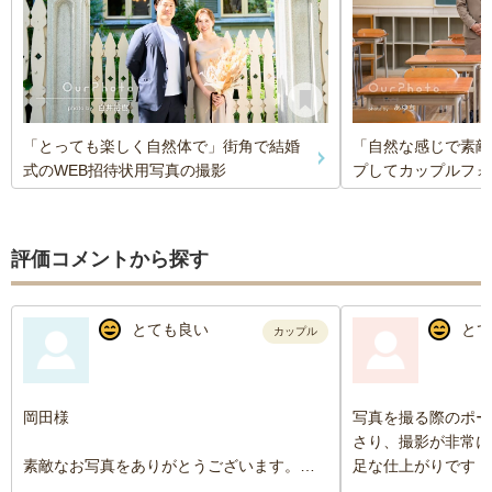
「とっても楽しく自然体で」街角で結婚
「自然な感じで素敵
式のWEB招待状用写真の撮影
プしてカップルフォ
評価コメントから探す
とても良い
とて
カップル
岡田様
写真を撮る際のポー
さり、撮影が非常に
素敵なお写真をありがとうございます。
足な仕上がりです！
どれも自然な表情や空気感がそのまま残っ