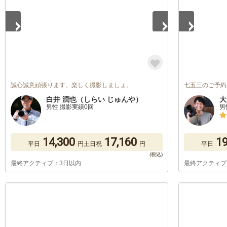
誠心誠意頑張ります。楽しく撮影しましょ。
七五三のご予約
白井 潤也（しらい じゅんや）
大
男性 撮影実績0回
男
14,300
17,160
19
平日
円
土日祝
円
平日
最終アクティブ：3日以内
最終アクティブ
1
/
4
1
/
2