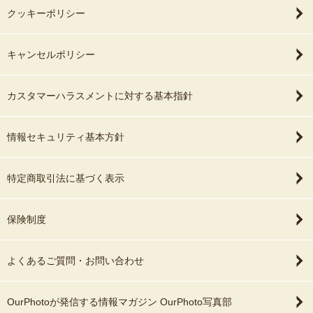
shipment to Tokyo.
クッキーポリシー
Riho is talented, reliable, and genuinely
キャンセルポリシー
caring. I especially recommend her to
international visitors, couples planning a
surprise proposal, and anyone looking for
カスタマーハラスメントに対する基本指針
natural, emotional photographs in Japan.
情報セキュリティ基本方針
特定商取引法に基づく表示
保険制度
よくあるご質問・お問い合わせ
OurPhotoが発信する情報マガジン OurPhoto写真部