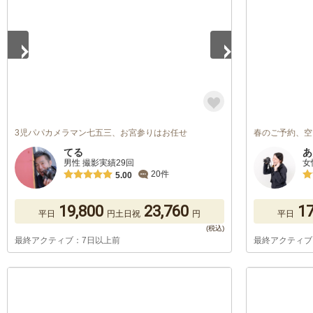
3児パパカメラマン七五三、お宮参りはお任せ
春のご予約、空
てる
あ
男性 撮影実績29回
女
20件
5.00
19,800
23,760
17
平日
円
土日祝
円
平日
最終アクティブ：7日以上前
最終アクティブ
1
/
5
1
/
5