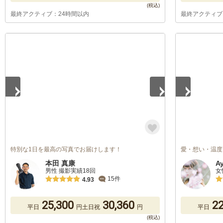
最終アクティブ：24時間以内
最終アクティブ
1
/
3
1
/
4
特別な1日を最高の写真でお届けします！
愛・想い・温度
本田 真康
A
男性 撮影実績18回
女
15件
4.93
25,300
30,360
22
平日
円
土日祝
円
平日