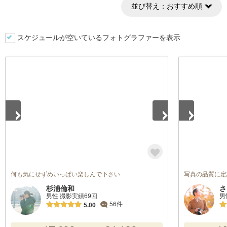
並び替え：
おすすめ順
スケジュールが空いているフォトグラファーを表示
1
/
5
1
/
5
何も気にせずめいっぱい楽しんで下さい
写真の品質に定
杉浦倫和
さ
男性 撮影実績69回
男
56件
5.00