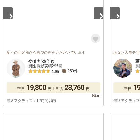
多くのお客様から喜びの声をいただいています
あなたのモテ写
やまだゆうき
写
男性 撮影実績295回
男
250件
4.95
19,800
23,760
19
平日
円
土日祝
円
平日
最終アクティブ：12時間以内
最終アクティブ
1
/
4
1
/
5