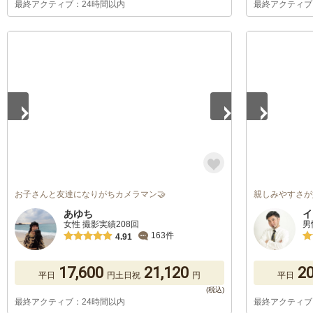
最終アクティブ：24時間以内
最終アクティブ
1
/
5
1
/
3
お子さんと友達になりがちカメラマン🤝
親しみやすさが
あゆち
イ
女性 撮影実績208回
男
163件
4.91
17,600
21,120
20
平日
円
土日祝
円
平日
最終アクティブ：24時間以内
最終アクティブ