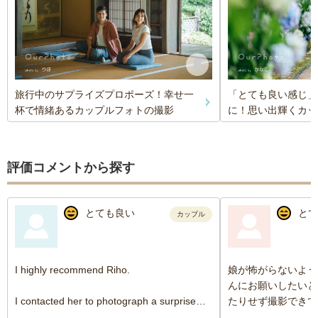
旅行中のサプライズプロポーズ！幸せ一
「とても良い感じ」
杯で情緒あるカップルフォトの撮影
に！思い出輝くカッ
評価コメントから探す
とても良い
とて
カップル
I highly recommend Riho.
娘が怖がらないよう
んにお願いしたいと
I contacted her to photograph a surprise
たりせず撮影できて
proposal during our trip to Japan, and she