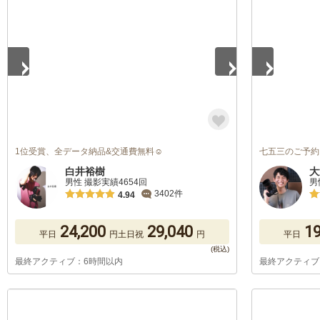
1
/
2
1
/
3
1位受賞、全データ納品&交通費無料☺︎
七五三のご予約
白井裕樹
大
男性 撮影実績4654回
男
3402件
4.94
24,200
29,040
19
平日
円
土日祝
円
平日
最終アクティブ：6時間以内
最終アクティブ
1
/
4