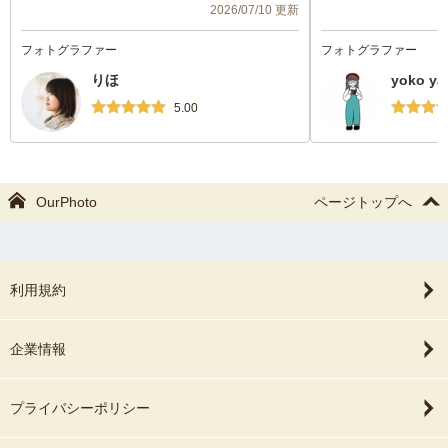
2026/07/10 更新
was thoughtful, professional, and attentive
ポーズなどあまり考
from the very beginning. She
実際の写真を見せな
フォトグラファー
フォトグラファー
communicated clearly in English using
いただけて助かりま
りほ
yoko y
translation tools, suggested suitable
locations, contacted the temple to confirm
納品してもらった写
5.00
permission, and even visited the site in
願いして良かったで
advance to plan the best timing and camera
ありがとうございまし
positions.
OurPhoto
ページトップへ
On the day, she arrived early, remained
completely discreet, and helped everything
feel natural and relaxed. She gave us just
enough guidance without making the
利用規約
photos feel staged, and captured the
proposal beautifully.
企業情報
Her kindness also went beyond the session.
When we accidentally left our camera at the
プライバシーポリシー
temple, she contacted the staff, confirmed it
had been found, and helped arrange its