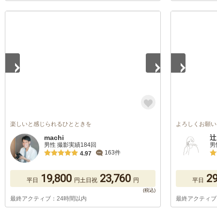
1
/
5
1
/
5
楽しいと感じられるひとときを
よろしくお願い
machi
辻
男性 撮影実績184回
男
163件
4.97
19,800
23,760
29
平日
円
土日祝
円
平日
最終アクティブ：24時間以内
最終アクティブ