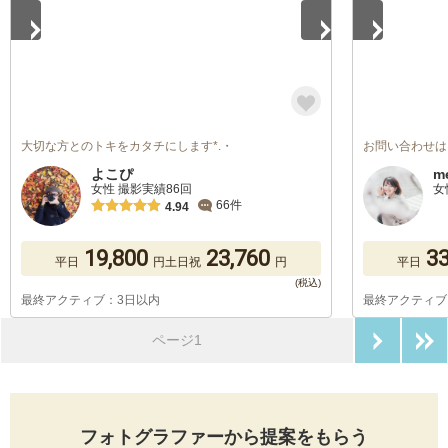
大切な方とのトキをカタチにします*.・
お問い合わせは
よこぴ
m
女性 撮影実績86回
女
66件
4.94
19,800
23,760
33
平日
円
土日祝
円
平日
最終アクティブ：3日以内
最終アクティブ
次のペ
ページ1
フォトグラファーから提案をもらう