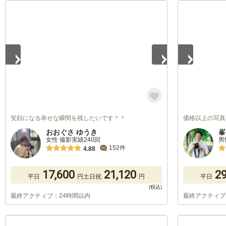
1
/
3
1
/
2
笑顔になる幸せな瞬間を残したいです＾＾
価格以上の写真
おおぐさ ゆうき
峯
女性 撮影実績240回
男
152件
4.88
17,600
21,120
29
平日
円
土日祝
円
平日
最終アクティブ：24時間以内
最終アクティブ