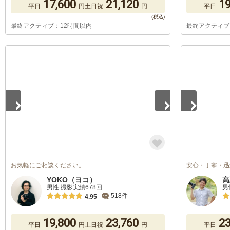
17,600
21,120
19
平日
円
土日祝
円
平日
最終アクティブ：12時間以内
最終アクティブ
1
/
4
1
/
3
お気軽にご相談ください。
安心・丁寧・迅
YOKO（ヨコ）
高
男性 撮影実績678回
男
518件
4.95
19,800
23,760
23
平日
円
土日祝
円
平日