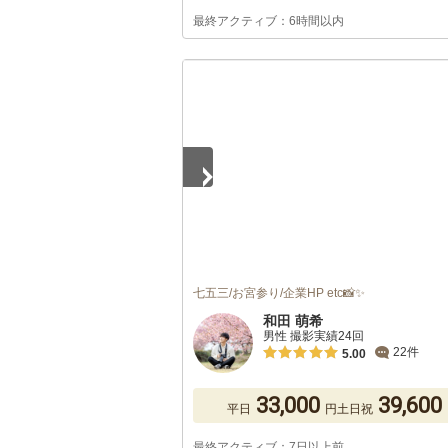
最終アクティブ：6時間以内
1
/
3
七五三/お宮参り/企業HP etc📸✨
和田 萌希
男性 撮影実績24回
22件
5.00
33,000
39,600
平日
円
土日祝
最終アクティブ：7日以上前