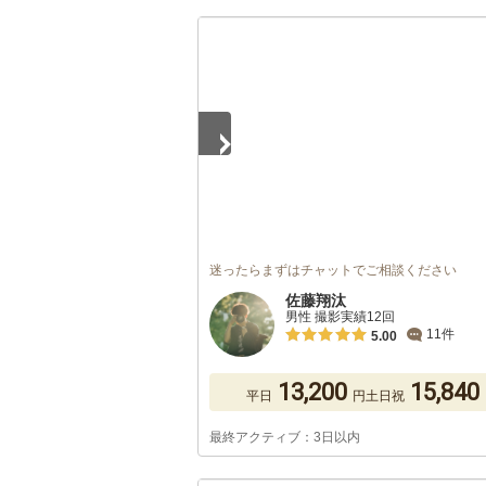
1
/
5
迷ったらまずはチャットでご相談ください
佐藤翔汰
男性 撮影実績12回
11件
5.00
13,200
15,840
平日
円
土日祝
最終アクティブ：3日以内