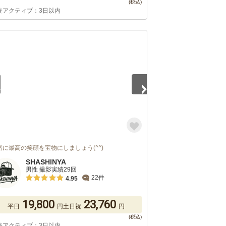
終アクティブ：3日以内
3
緒に最高の笑顔を宝物にしましょう(^^)
SHASHINYA
男性 撮影実績29回
22件
4.95
19,800
23,760
平日
円
土日祝
円
終アクティブ：3日以内