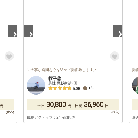
1
/
5
＼大事な瞬間を心を込めて撮影致します／
撮
帽子悠
男性 撮影実績2回
1件
5.00
30,800
36,960
円
平日
円
土日祝
円
最終アクティブ：24時間以内
最