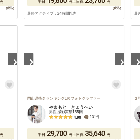
19,800
23,760
円
平日
円
土日祝
円
最終アクティブ：24時間以内
最
1
/
3
1
/
岡山県指名ランキング1位フォトグラファー
３
やまもと きょうへい
男性 撮影実績155回
131件
4.99
29,700
35,640
円
平日
円
土日祝
円