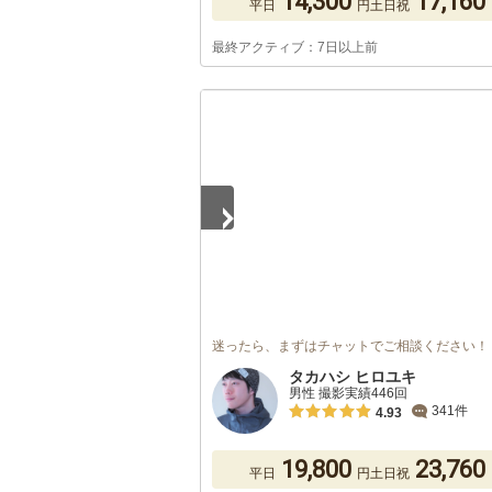
14,300
17,160
平日
円
土日祝
最終アクティブ：7日以上前
1
/
4
迷ったら、まずはチャットでご相談ください！
タカハシ ヒロユキ
男性 撮影実績446回
341件
4.93
19,800
23,760
平日
円
土日祝