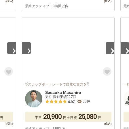
最終アクティブ：3時間以内
最
1
/
5
1
/
𓅿スナップポートレートで自然な貴方を𓄃
一
Sasaoka Masahiro
男性 撮影実績117回
88件
4.97
20,900
25,080
円
平日
円
土日祝
円
最終アクティブ：3日以内
最