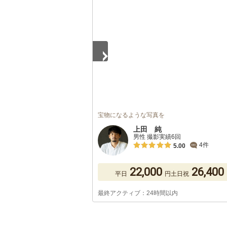
1
/
5
宝物になるような写真を
上田 純
男性 撮影実績6回
4件
5.00
22,000
26,400
平日
円
土日祝
最終アクティブ：24時間以内