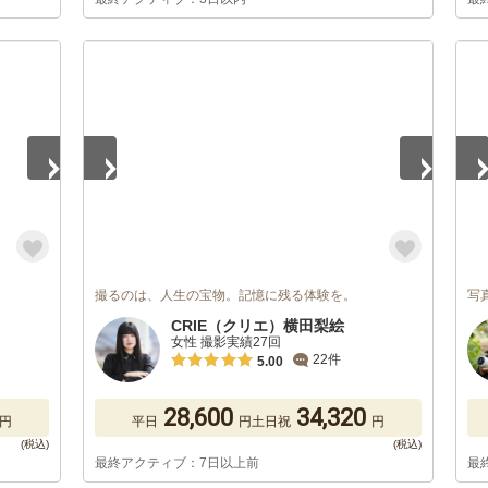
1
/
4
1
/
撮るのは、人生の宝物。記憶に残る体験を。
写
CRIE（クリエ）横田梨絵
女性 撮影実績27回
22件
5.00
28,600
34,320
円
平日
円
土日祝
円
最終アクティブ：7日以上前
最