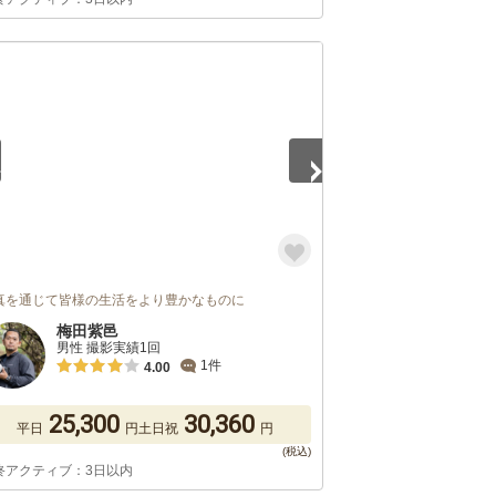
4
真を通じて皆様の生活をより豊かなものに
梅田紫邑
男性 撮影実績1回
1件
4.00
25,300
30,360
平日
円
土日祝
円
終アクティブ：3日以内