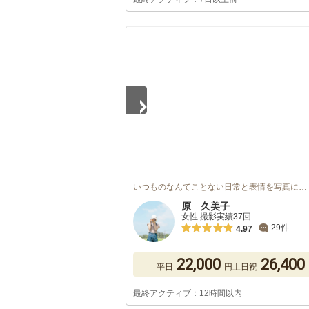
1
/
5
いつものなんてことない日常と表情を写真に…
原 久美子
女性 撮影実績37回
29件
4.97
22,000
26,400
平日
円
土日祝
最終アクティブ：12時間以内