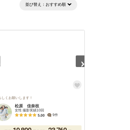
並び替え：
おすすめ順
3
ろしくお願いします！
松原 佳奈枝
女性 撮影実績10回
9件
5.00