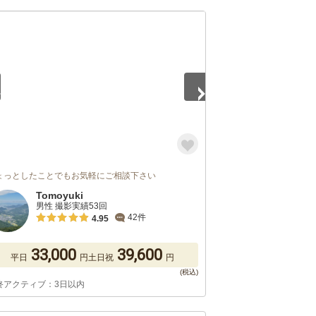
5
ょっとしたことでもお気軽にご相談下さい
Tomoyuki
男性 撮影実績53回
42件
4.95
33,000
39,600
平日
円
土日祝
円
終アクティブ：3日以内