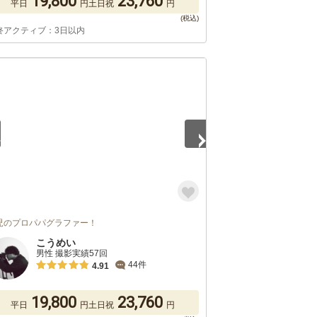
19,800
23,760
平日
円
土日祝
円
終アクティブ：3日以内
3
児のプロパパグラファー！
こうめい
男性 撮影実績57回
44件
4.91
19,800
23,760
平日
円
土日祝
円