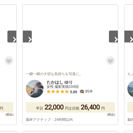
1
/
5
1
/
一瞬一瞬の大切な気持ちを写真に。
ち
たかはし ゆり
女性 撮影実績104回
95件
5.00
22,000
26,400
円
平日
円
土日祝
円
最終アクティブ：24時間以内
最