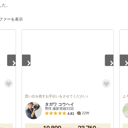
した。
ファーを表示
1
/
4
1
/
思い出を残すお手伝いをさせてください♪
よ
タガワ コウヘイ
男性 撮影実績31回
22件
4.91