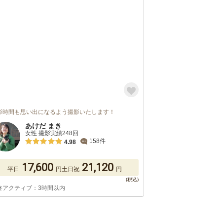
影時間も思い出になるよう撮影いたします！
あけだ まき
女性 撮影実績248回
158件
4.98
17,600
21,120
平日
円
土日祝
円
終アクティブ：3時間以内