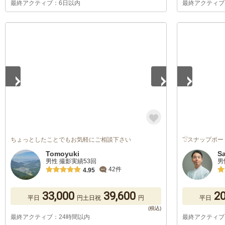
最終アクティブ：6日以内
最終アクティブ
1
/
5
1
/
5
ちょっとしたことでもお気軽にご相談下さい
𓅿スナップポー
Tomoyuki
S
男性 撮影実績53回
男
42件
4.95
33,000
39,600
20
平日
円
土日祝
円
平日
最終アクティブ：24時間以内
最終アクティブ