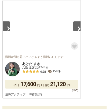
1
/
5
撮影時間も思い出になるよう撮影いたします！
あけだ まき
女性 撮影実績248回
158件
4.98
17,600
21,120
平日
円
土日祝
円
最終アクティブ：1時間以内