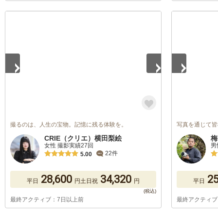
1
/
5
1
/
5
撮るのは、人生の宝物。記憶に残る体験を。
写真を通じて皆
CRIE（クリエ）横田梨絵
梅
女性 撮影実績27回
男
22件
5.00
28,600
34,320
25
平日
円
土日祝
円
平日
最終アクティブ：7日以上前
最終アクティブ