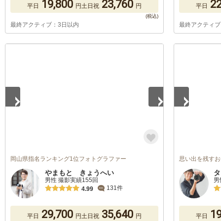
19,800
23,760
22
平日
円
土日祝
円
平日
最終アクティブ：3日以内
最終アクティブ
1
/
5
1
/
5
岡山県指名ランキング1位フォトグラファー
思い出を残すお
やまもと きょうへい
タ
男性 撮影実績155回
男
131件
4.99
29,700
35,640
19
平日
円
土日祝
円
平日