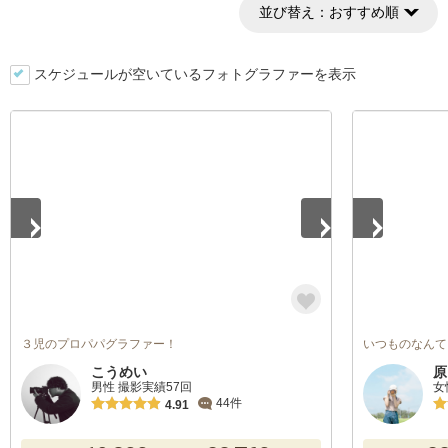
並び替え：
おすすめ順
スケジュールが空いているフォトグラファーを表示
1
/
3
1
/
5
３児のプロパパグラファー！
いつものなんて
こうめい
原
男性 撮影実績57回
女
44件
4.91