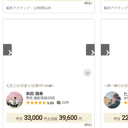
最終アクティブ：12時間以内
最終アクティブ
1
/
5
1
/
5
七五三/お宮参り/企業HP etc📸✨
一瞬一瞬の大切
和田 萌希
た
男性 撮影実績24回
女
22件
5.00
33,000
39,600
22
平日
円
土日祝
円
平日