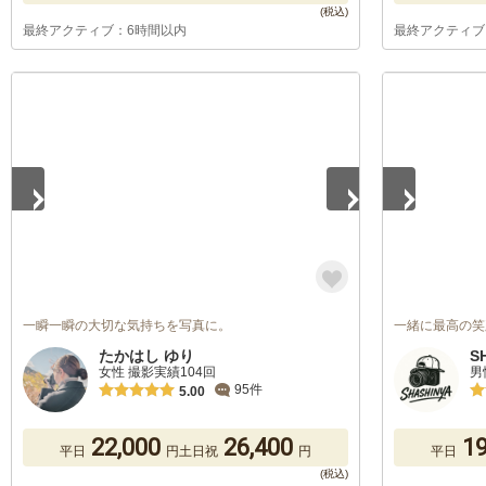
最終アクティブ：6時間以内
最終アクティブ
1
/
5
1
/
5
一瞬一瞬の大切な気持ちを写真に。
一緒に最高の笑
たかはし ゆり
S
女性 撮影実績104回
男
95件
5.00
22,000
26,400
19
平日
円
土日祝
円
平日