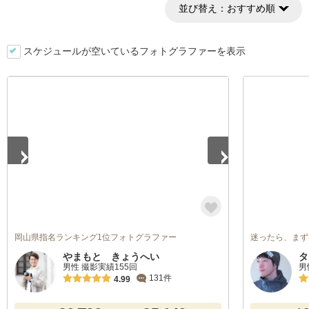
並び替え：
おすすめ順
スケジュールが空いているフォトグラファーを表示
1
/
2
岡山県指名ランキング1位フォトグラファー
迷ったら、まず
やまもと きょうへい
タ
男性 撮影実績155回
男
131件
4.99