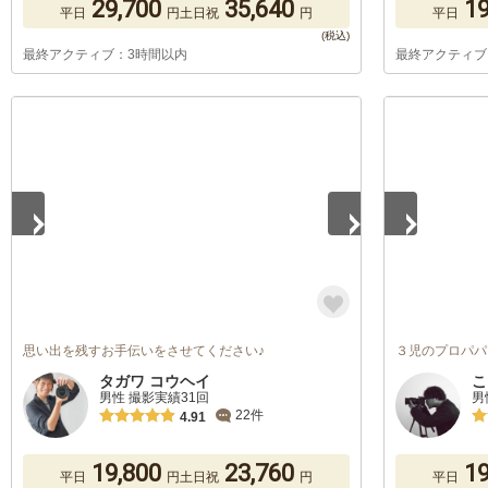
29,700
35,640
19
平日
円
土日祝
円
平日
最終アクティブ：3時間以内
最終アクティブ
1
/
5
1
/
5
思い出を残すお手伝いをさせてください♪
３児のプロパパ
タガワ コウヘイ
こ
男性 撮影実績31回
男
22件
4.91
19,800
23,760
19
平日
円
土日祝
円
平日