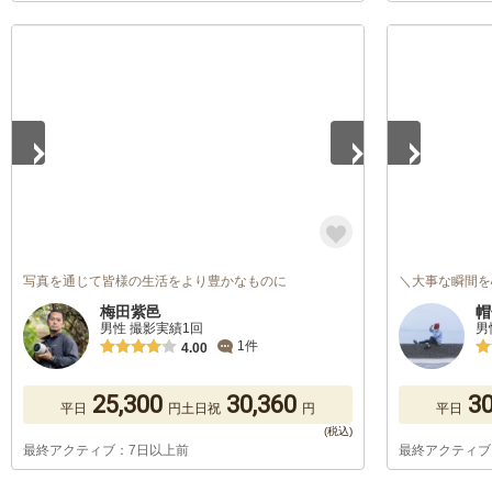
1
/
5
1
/
5
写真を通じて皆様の生活をより豊かなものに
＼大事な瞬間を
梅田紫邑
帽
男性 撮影実績1回
男
1件
4.00
25,300
30,360
30
平日
円
土日祝
円
平日
最終アクティブ：7日以上前
最終アクティブ