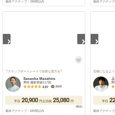
最終アクティブ：3時間以内
最終アクティブ
1
/
5
1
/
5
𓅿スナップポートレートで自然な貴方を𓄃
宝物になるよう
Sasaoka Masahiro
上
男性 撮影実績117回
男
88件
4.97
20,900
25,080
22
平日
円
土日祝
円
平日
最終アクティブ：6時間以内
最終アクティブ