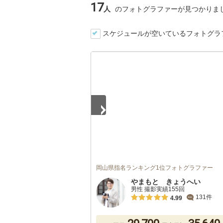
17
人
のフォトグラファーが見つかりま
スケジュールが空いているフォトグラ
1
/
5
岡山県指名ランキング1位フォトグラファー
やまもと きょうへい
男性 撮影実績155回
131件
4.99