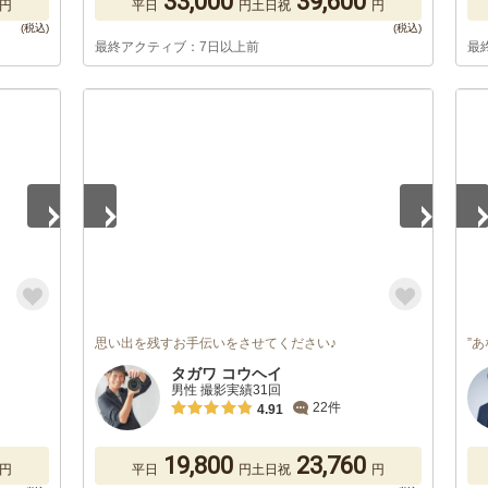
33,000
39,600
円
平日
円
土日祝
円
最終アクティブ：7日以上前
最
1
/
5
1
/
思い出を残すお手伝いをさせてください♪
”
タガワ コウヘイ
男性 撮影実績31回
22件
4.91
19,800
23,760
円
平日
円
土日祝
円