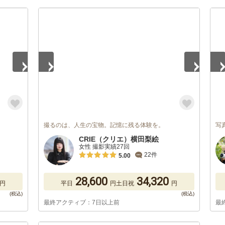
1
/
5
1
/
撮るのは、人生の宝物。記憶に残る体験を。
写
CRIE（クリエ）横田梨絵
女性 撮影実績27回
22件
5.00
28,600
34,320
円
平日
円
土日祝
円
最終アクティブ：7日以上前
最