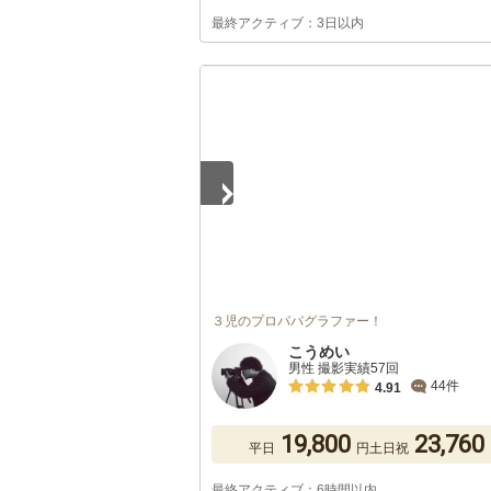
最終アクティブ：3日以内
1
/
5
３児のプロパパグラファー！
こうめい
男性 撮影実績57回
44件
4.91
19,800
23,760
平日
円
土日祝
最終アクティブ：6時間以内