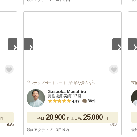
1
/
5
1
/
𓅿スナップポートレートで自然な貴方を𓄃
宝
Sasaoka Masahiro
男性 撮影実績117回
88件
4.97
20,900
25,080
円
平日
円
土日祝
円
最終アクティブ：3日以内
最