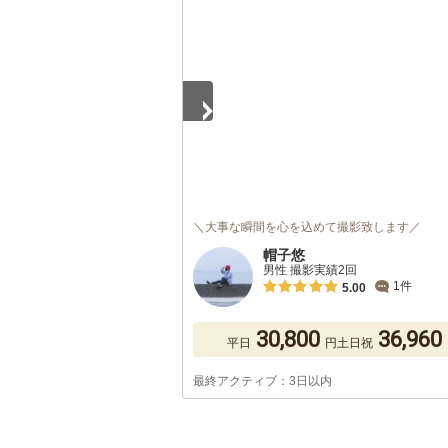
1
/
5
＼大事な瞬間を心を込めて撮影致します／
帽子悠
男性 撮影実績2回
1件
5.00
30,800
36,960
平日
円
土日祝
最終アクティブ：3日以内