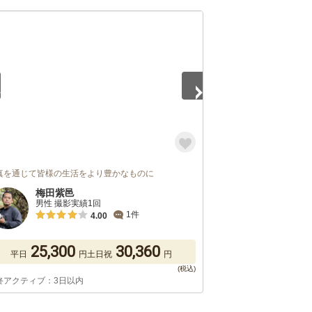
5
真を通じて皆様の生活をより豊かなものに
梅田紫邑
男性 撮影実績1回
1件
4.00
25,300
30,360
平日
円
土日祝
円
終アクティブ：3日以内