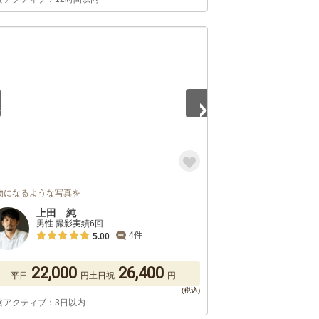
5
物になるような写真を
上田 純
男性 撮影実績6回
4件
5.00
22,000
26,400
平日
円
土日祝
円
終アクティブ：3日以内