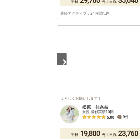
29,700
35,640
平日
円
土日祝
最終アクティブ：24時間以内
1
/
5
よろしくお願いします！
松原 佳奈枝
女性 撮影実績10回
9件
5.00
19,800
23,760
平日
円
土日祝