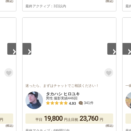
最終アクティブ：3日以内
最
1
/
5
1
/
迷ったら、まずはチャットでご相談ください！
一
タカハシ ヒロユキ
男性 撮影実績446回
341件
4.93
19,800
23,760
円
平日
円
土日祝
円
最終アクティブ：6時間以内
最