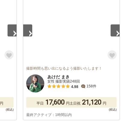
1
/
5
撮影時間も思い出になるよう撮影いたします！
あけだ まき
女性 撮影実績248回
158件
4.98
17,600
21,120
円
平日
円
土日祝
円
最終アクティブ：1時間以内