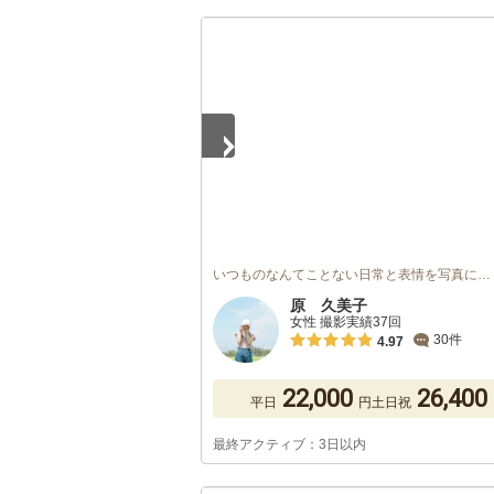
1
/
5
いつものなんてことない日常と表情を写真に…
原 久美子
女性 撮影実績37回
30件
4.97
22,000
26,400
平日
円
土日祝
最終アクティブ：3日以内