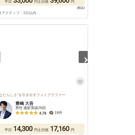
33,000
39,600
平日
円
土日祝
円
終アクティブ：3日以内
5
あなたらしさ”を引き出すフォトグラファー
豊嶋 大吾
男性 撮影実績26回
18件
4.78
14,300
17,160
平日
円
土日祝
円