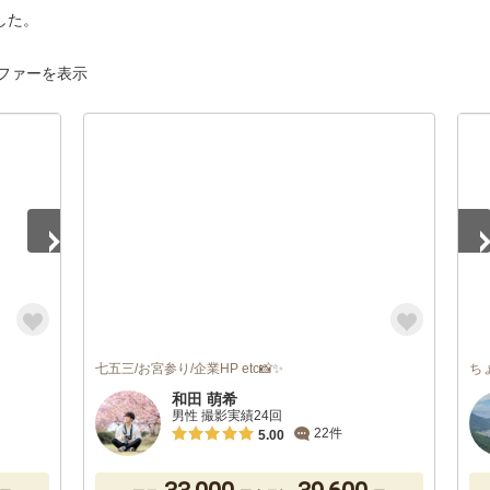
した。
ファーを表示
1
/
七五三/お宮参り/企業HP etc📸✨
ち
和田 萌希
男性 撮影実績24回
22件
5.00