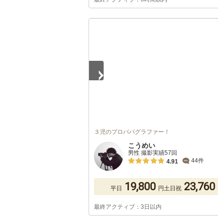
1
/
5
３児のプロパパグラファー！
こうめい
男性 撮影実績57回
44件
4.91
19,800
23,760
平日
円
土日祝
最終アクティブ：3日以内