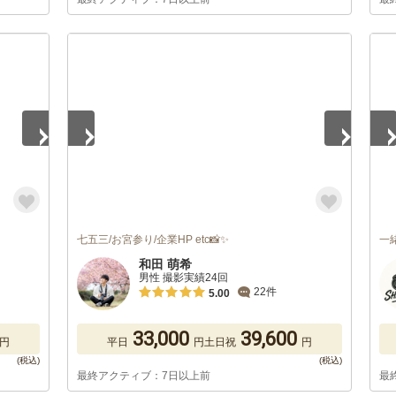
1
/
5
1
/
七五三/お宮参り/企業HP etc📸✨
一
和田 萌希
男性 撮影実績24回
22件
5.00
33,000
39,600
円
平日
円
土日祝
円
最終アクティブ：7日以上前
最