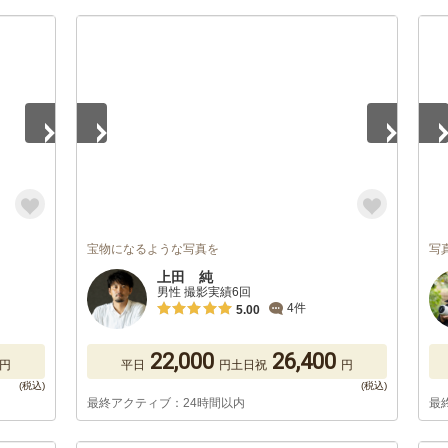
1
/
5
1
/
宝物になるような写真を
写
上田 純
男性 撮影実績6回
4件
5.00
22,000
26,400
円
平日
円
土日祝
円
最終アクティブ：24時間以内
最