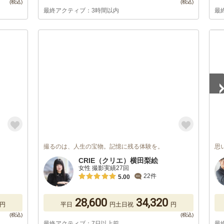
最終アクティブ：3時間以内
最
1
/
撮るのは、人生の宝物。記憶に残る体験を。
思
CRIE（クリエ）横田梨絵
女性 撮影実績27回
22件
5.00
28,600
34,320
円
平日
円
土日祝
円
最終アクティブ：7日以上前
最