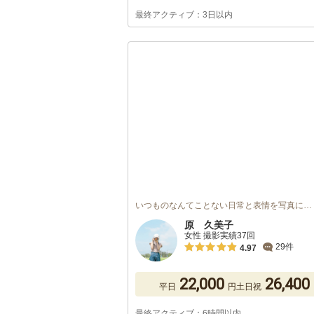
最終アクティブ：3日以内
いつものなんてことない日常と表情を写真に…
原 久美子
女性 撮影実績37回
29件
4.97
22,000
26,400
平日
円
土日祝
最終アクティブ：6時間以内