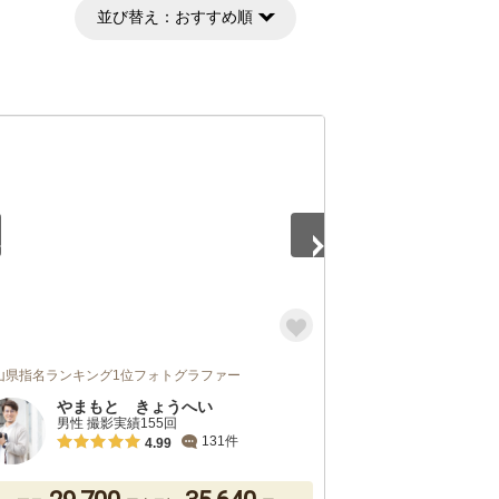
並び替え：
おすすめ順
2
山県指名ランキング1位フォトグラファー
やまもと きょうへい
男性 撮影実績155回
131件
4.99