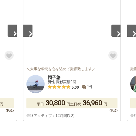
1
/
5
1
/
＼大事な瞬間を心を込めて撮影致します／
撮
帽子悠
男性 撮影実績2回
1件
5.00
30,800
36,960
円
平日
円
土日祝
円
最終アクティブ：12時間以内
最