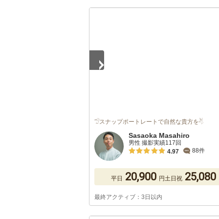
1
/
5
𓅿スナップポートレートで自然な貴方を𓄃
Sasaoka Masahiro
男性 撮影実績117回
88件
4.97
20,900
25,080
平日
円
土日祝
最終アクティブ：3日以内