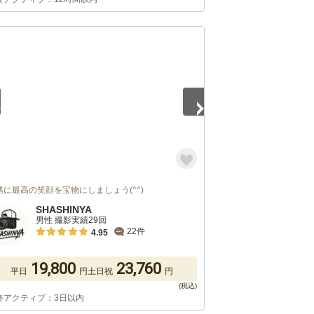
5
緒に最高の笑顔を宝物にしましょう(^^)
SHASHINYA
男性 撮影実績29回
22件
4.95
19,800
23,760
平日
円
土日祝
円
終アクティブ：3日以内