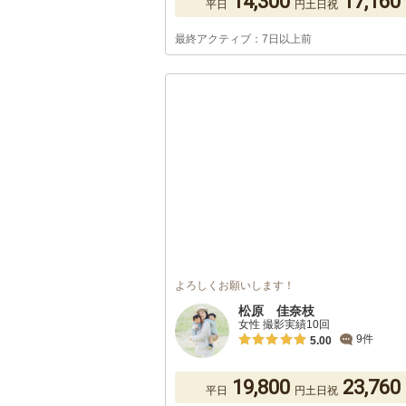
14,300
17,160
平日
円
土日祝
最終アクティブ：7日以上前
よろしくお願いします！
松原 佳奈枝
女性 撮影実績10回
9件
5.00
19,800
23,760
平日
円
土日祝