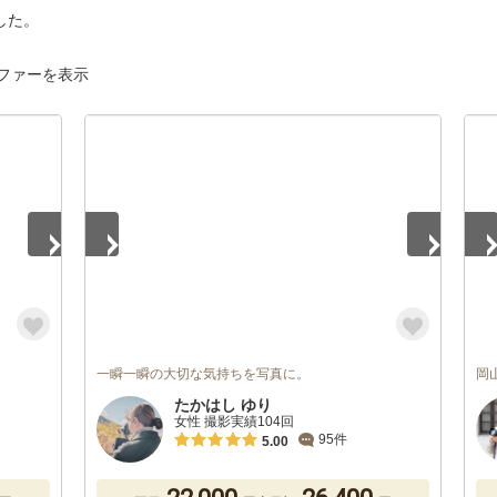
した。
ファーを表示
1
/
5
1
/
一瞬一瞬の大切な気持ちを写真に。
岡
たかはし ゆり
女性 撮影実績104回
95件
5.00