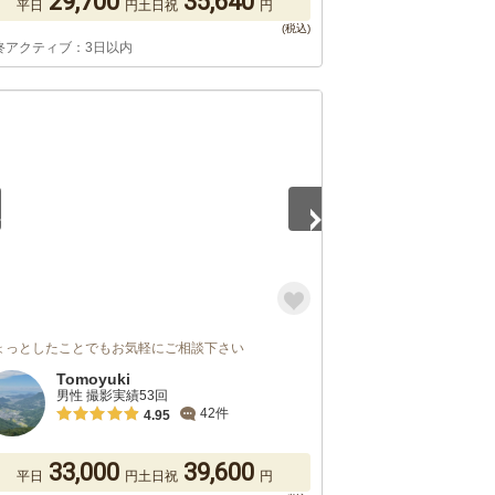
29,700
35,640
平日
円
土日祝
円
終アクティブ：3日以内
2
ょっとしたことでもお気軽にご相談下さい
Tomoyuki
男性 撮影実績53回
42件
4.95
33,000
39,600
平日
円
土日祝
円