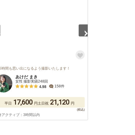
5
影時間も思い出になるよう撮影いたします！
あけだ まき
女性 撮影実績248回
158件
4.98
17,600
21,120
平日
円
土日祝
円
終アクティブ：3時間以内