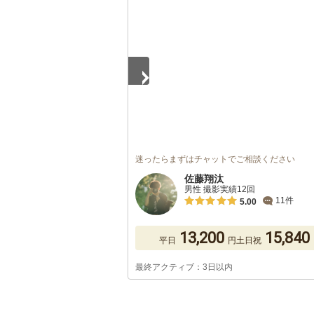
1
/
5
迷ったらまずはチャットでご相談ください
佐藤翔汰
男性 撮影実績12回
11件
5.00
13,200
15,840
平日
円
土日祝
最終アクティブ：3日以内