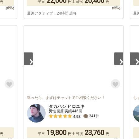
22,000
26,400
円
平日
円
土日祝
円
最終アクティブ：24時間以内
最
1
/
2
1
/
迷ったら、まずはチャットでご相談ください！
ち
タカハシ ヒロユキ
男性 撮影実績446回
341件
4.93
19,800
23,760
円
平日
円
土日祝
円