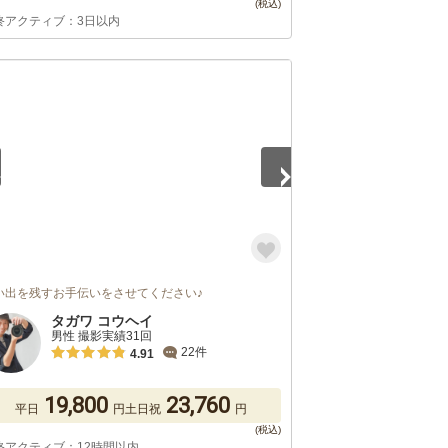
終アクティブ：3日以内
5
い出を残すお手伝いをさせてください♪
タガワ コウヘイ
男性 撮影実績31回
22件
4.91
19,800
23,760
平日
円
土日祝
円
終アクティブ：12時間以内