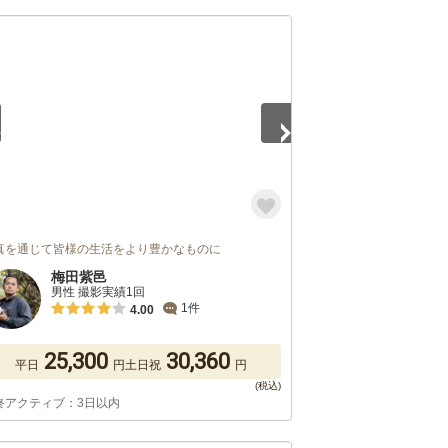
5
真を通じて皆様の生活をより豊かなものに
梅田紫邑
男性 撮影実績1回
1件
4.00
25,300
30,360
平日
円
土日祝
円
終アクティブ：3日以内