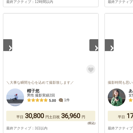
最終アクティブ：12時間以内
最終アクティブ
1
/
5
1
/
5
＼大事な瞬間を心を込めて撮影致します／
撮影時間も思い
帽子悠
あ
男性 撮影実績2回
女
1件
5.00
30,800
36,960
17
平日
円
土日祝
円
平日
最終アクティブ：3日以内
最終アクティブ