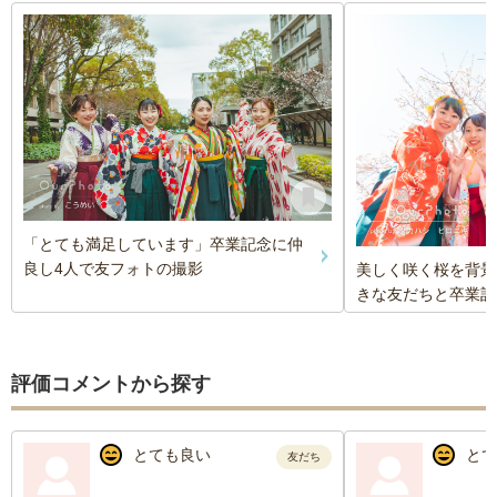
「とても満足しています」卒業記念に仲
良し4人で友フォトの撮影
美しく咲く桜を背景
きな友だちと卒業記
評価コメントから探す
とても良い
とて
友だち