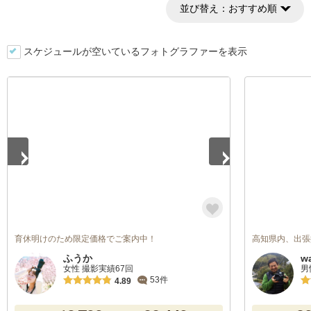
並び替え：
おすすめ順
スケジュールが空いているフォトグラファーを表示
1
/
2
育休明けのため限定価格でご案内中！
高知県内、出張
ふうか
w
女性 撮影実績67回
男
53件
4.89