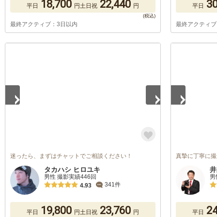
18,700
22,440
30
平日
円
土日祝
円
平日
最終アクティブ：3日以内
最終アクティブ
1
/
5
1
/
5
迷ったら、まずはチャットでご相談ください！
真摯に丁寧に撮
タカハシ ヒロユキ
井
男性 撮影実績446回
男
341件
4.93
19,800
23,760
24
平日
円
土日祝
円
平日