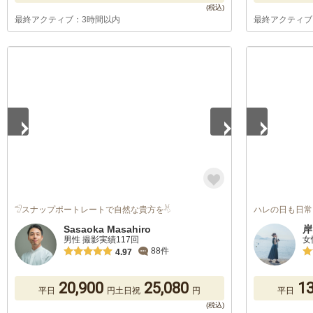
最終アクティブ：3時間以内
最終アクティブ
1
/
5
1
/
5
𓅿スナップポートレートで自然な貴方を𓄃
ハレの日も日常も
Sasaoka Masahiro
岸
男性 撮影実績117回
女
88件
4.97
20,900
25,080
13
平日
円
土日祝
円
平日