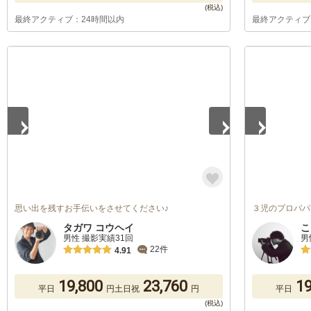
最終アクティブ：24時間以内
最終アクティブ
1
/
5
1
/
5
思い出を残すお手伝いをさせてください♪
３児のプロパパ
タガワ コウヘイ
こ
男性 撮影実績31回
男
22件
4.91
19,800
23,760
19
平日
円
土日祝
円
平日