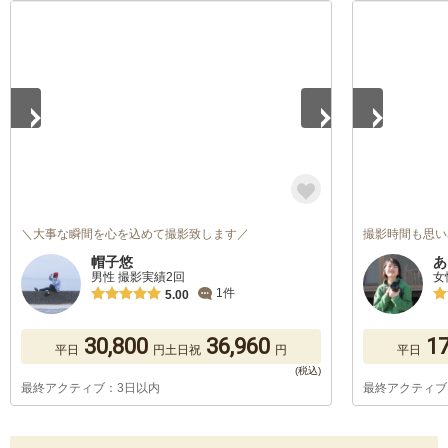
1
/
5
1
/
5
＼大事な瞬間を心を込めて撮影致します／
撮影時間も思い
帽子悠
あ
男性 撮影実績2回
女
1件
5.00
30,800
36,960
17
平日
円
土日祝
円
平日
最終アクティブ：3日以内
最終アクティブ