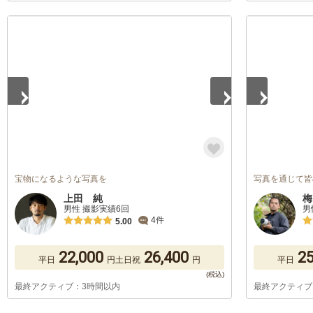
1
/
5
1
/
5
宝物になるような写真を
写真を通じて皆
上田 純
梅
男性 撮影実績6回
男
4件
5.00
22,000
26,400
25
平日
円
土日祝
円
平日
最終アクティブ：3時間以内
最終アクティブ