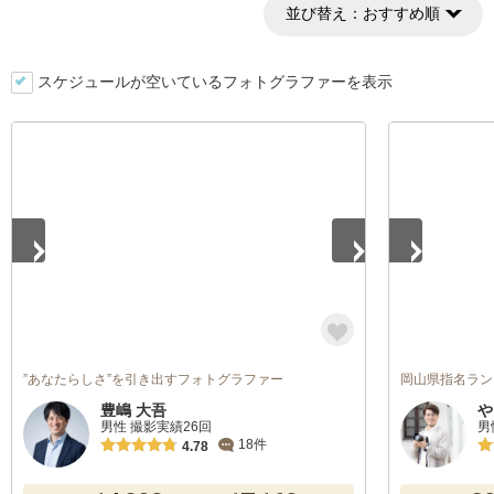
並び替え：
おすすめ順
スケジュールが空いているフォトグラファーを表示
1
/
4
1
/
2
”あなたらしさ”を引き出すフォトグラファー
岡山県指名ラン
豊嶋 大吾
や
男性 撮影実績26回
男
18件
4.78