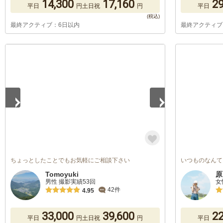
14,300
17,160
29
平日
円
土日祝
円
平日
最終アクティブ：6日以内
最終アクティブ
1
/
2
ちょっとしたことでもお気軽にご相談下さい
いつものなんて
Tomoyuki
原
男性 撮影実績53回
女
42件
4.95
33,000
39,600
22
平日
円
土日祝
円
平日