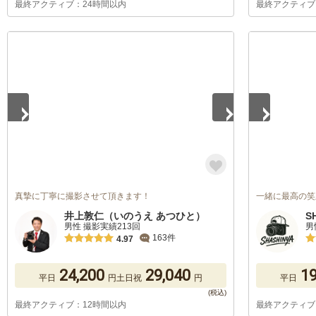
最終アクティブ：24時間以内
最終アクティブ
1
/
5
1
/
5
真摯に丁寧に撮影させて頂きます！
一緒に最高の笑
井上敦仁（いのうえ あつひと）
S
男性 撮影実績213回
男
163件
4.97
24,200
29,040
19
平日
円
土日祝
円
平日
最終アクティブ：12時間以内
最終アクティブ