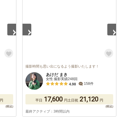
1
/
5
撮影時間も思い出になるよう撮影いたします！
あけだ まき
女性 撮影実績248回
158件
4.98
17,600
21,120
円
平日
円
土日祝
円
最終アクティブ：3時間以内