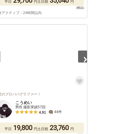
29,700
35,640
平日
円
土日祝
円
終アクティブ：24時間以内
5
児のプロパパグラファー！
こうめい
男性 撮影実績57回
44件
4.91
19,800
23,760
平日
円
土日祝
円