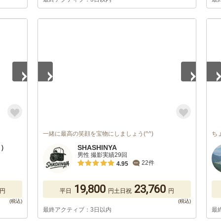
1
/
5
1
/
一緒に最高の笑顔を宝物にしましょう(^^)
ち
と）
SHASHINYA
男性 撮影実績29回
22件
4.95
19,800
23,760
円
平日
円
土日祝
円
最終アクティブ：3日以内
最