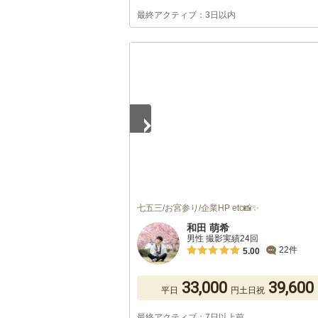
最終アクティブ：3日以内
1
/
5
七五三/お宮参り/企業HP etc📸✨
和田 萌希
男性 撮影実績24回
22件
5.00
33,000
39,600
平日
円
土日祝
最終アクティブ：7日以上前