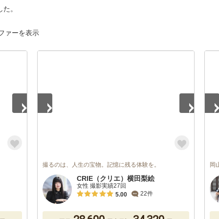
した。
ファーを表示
1
/
4
1
/
撮るのは、人生の宝物。記憶に残る体験を。
岡
CRIE（クリエ）横田梨絵
女性 撮影実績27回
22件
5.00