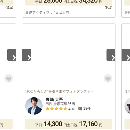
28,600
34,320
円
平日
円
土日祝
円
最終アクティブ：7日以上前
最
1
/
5
1
/
”あなたらしさ”を引き出すフォトグラファー
３
豊嶋 大吾
男性 撮影実績26回
18件
4.78
14,300
17,160
円
平日
円
土日祝
円