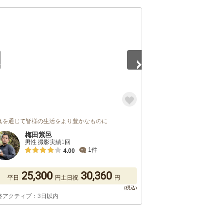
5
真を通じて皆様の生活をより豊かなものに
梅田紫邑
男性 撮影実績1回
1件
4.00
25,300
30,360
平日
円
土日祝
円
終アクティブ：3日以内