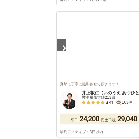
1
/
5
真摯に丁寧に撮影させて頂きます！
井上敦仁（いのうえ あつひ
男性 撮影実績213回
163件
4.97
24,200
29,040
平日
円
土日祝
最終アクティブ：3日以内