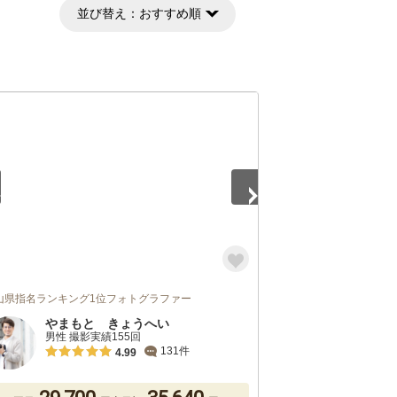
並び替え：
おすすめ順
5
山県指名ランキング1位フォトグラファー
やまもと きょうへい
男性 撮影実績155回
131件
4.99