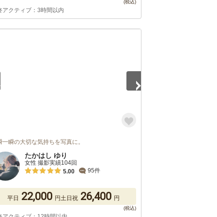
終アクティブ：3時間以内
5
瞬一瞬の大切な気持ちを写真に。
たかはし ゆり
女性 撮影実績104回
95件
5.00
22,000
26,400
平日
円
土日祝
円
終アクティブ：12時間以内