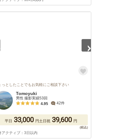
5
ょっとしたことでもお気軽にご相談下さい
Tomoyuki
男性 撮影実績53回
42件
4.95
33,000
39,600
平日
円
土日祝
円
終アクティブ：3日以内