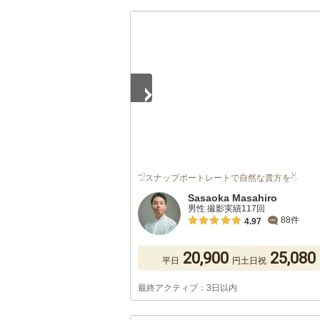
1
/
5
𓅿スナップポートレートで自然な貴方を𓄃
Sasaoka Masahiro
男性 撮影実績117回
88件
4.97
20,900
25,080
平日
円
土日祝
最終アクティブ：3日以内