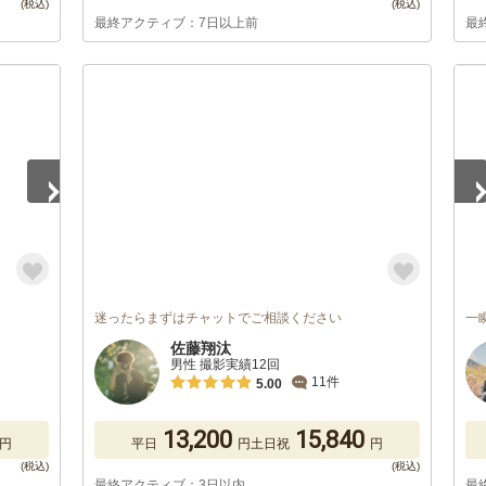
最終アクティブ：7日以上前
最
1
/
迷ったらまずはチャットでご相談ください
一
佐藤翔汰
男性 撮影実績12回
11件
5.00
13,200
15,840
円
平日
円
土日祝
円
最終アクティブ：3日以内
最