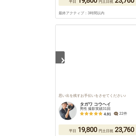
19,800
23,760
平日
円
土日祝
最終アクティブ：3時間以内
1
/
5
思い出を残すお手伝いをさせてください♪
タガワ コウヘイ
男性 撮影実績31回
22件
4.91
19,800
23,760
平日
円
土日祝