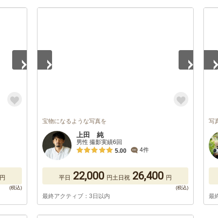
1
/
5
1
/
宝物になるような写真を
写
上田 純
男性 撮影実績6回
4件
5.00
22,000
26,400
円
平日
円
土日祝
円
最終アクティブ：3日以内
最