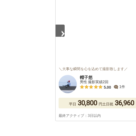
1
/
5
＼大事な瞬間を心を込めて撮影致します／
帽子悠
男性 撮影実績2回
1件
5.00
30,800
36,960
平日
円
土日祝
最終アクティブ：3日以内