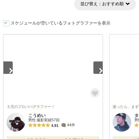
並び替え：
おすすめ順
スケジュールが空いているフォトグラファーを表示
1
/
3
３児のプロパパグラファー！
迷ったら、まず
こうめい
タ
男性 撮影実績57回
男
44件
4.91