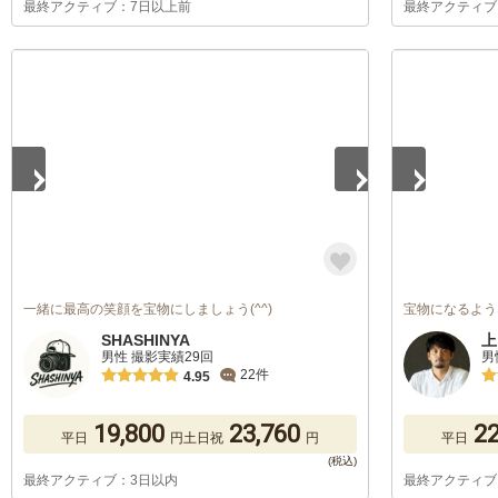
最終アクティブ：7日以上前
最終アクティブ
1
/
5
1
/
5
一緒に最高の笑顔を宝物にしましょう(^^)
宝物になるよう
SHASHINYA
上
男性 撮影実績29回
男
22件
4.95
19,800
23,760
22
平日
円
土日祝
円
平日
最終アクティブ：3日以内
最終アクティブ