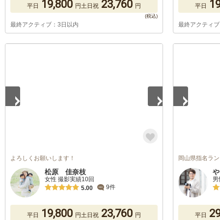
19,800
23,760
19
平日
円
土日祝
円
平日
最終アクティブ：3日以内
最終アクティブ
1
/
5
1
/
5
よろしくお願いします！
岡山県指名ラン
松原 佳奈枝
や
女性 撮影実績10回
男
9件
5.00
19,800
23,760
29
平日
円
土日祝
円
平日