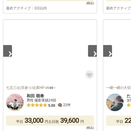
最終アクティブ：3日以内
最終アクティブ
1
/
5
1
/
5
七五三/お宮参り/企業HP etc📸✨
一瞬一瞬の大切
和田 萌希
た
男性 撮影実績24回
女
22件
5.00
33,000
39,600
22
平日
円
土日祝
円
平日