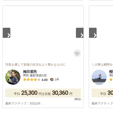
1
/
5
1
/
5
写真を通じて皆様の生活をより豊かなものに
＼大事な瞬間を
梅田紫邑
帽
男性 撮影実績1回
男
1件
4.00
25,300
30,360
30
平日
円
土日祝
円
平日
最終アクティブ：3日以内
最終アクティブ