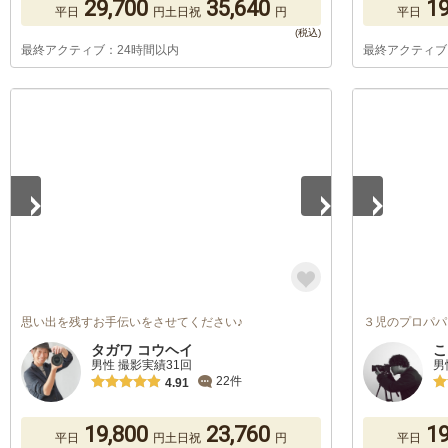
29,700
35,640
19
平日
円
土日祝
円
平日
最終アクティブ：24時間以内
最終アクティブ
1
/
5
1
/
5
思い出を残すお手伝いをさせてください♪
３児のプロパパ
タガワ コウヘイ
こ
男性 撮影実績31回
男
22件
4.91
19,800
23,760
19
平日
円
土日祝
円
平日