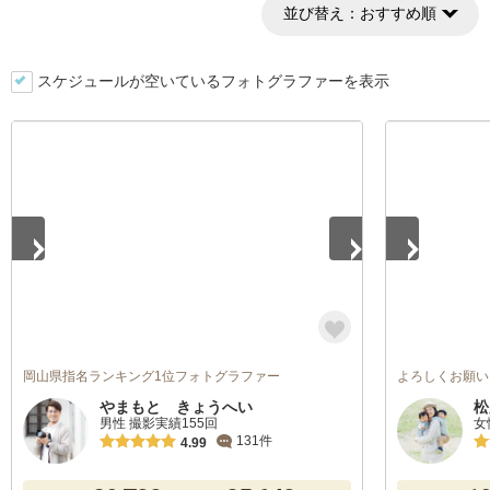
並び替え：
おすすめ順
スケジュールが空いているフォトグラファーを表示
1
/
5
1
/
5
岡山県指名ランキング1位フォトグラファー
よろしくお願い
やまもと きょうへい
松
男性 撮影実績155回
女
131件
4.99