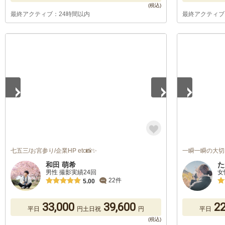
最終アクティブ：24時間以内
最終アクティブ
1
/
5
1
/
5
七五三/お宮参り/企業HP etc📸✨
一瞬一瞬の大切
和田 萌希
た
男性 撮影実績24回
女
22件
5.00
33,000
39,600
22
平日
円
土日祝
円
平日