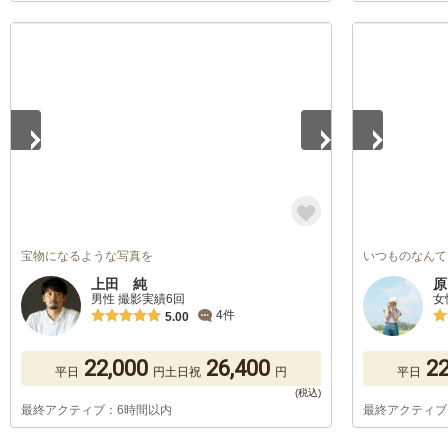
1
/
5
1
/
5
宝物になるような写真を
いつものなんて
上田 純
原
男性 撮影実績6回
女
4件
5.00
22,000
26,400
22
平日
円
土日祝
円
平日
最終アクティブ：6時間以内
最終アクティブ