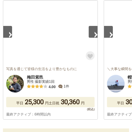
1
/
5
1
/
5
写真を通じて皆様の生活をより豊かなものに
＼大事な瞬間を
梅田紫邑
帽
男性 撮影実績1回
男
1件
4.00
25,300
30,360
30
平日
円
土日祝
円
平日
最終アクティブ：6時間以内
最終アクティブ