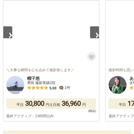
1
/
5
＼大事な瞬間を心を込めて撮影致します／
撮影時間も思い
帽子悠
あ
男性 撮影実績2回
女
1件
5.00
30,800
36,960
17
平日
円
土日祝
円
平日
最終アクティブ：24時間以内
最終アクティブ