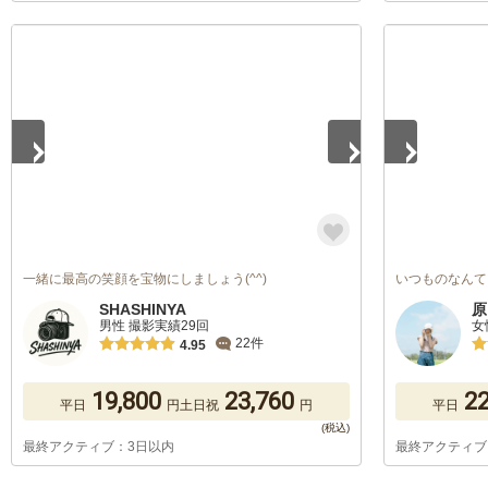
1
/
5
1
/
5
一緒に最高の笑顔を宝物にしましょう(^^)
いつものなんて
SHASHINYA
原
男性 撮影実績29回
女
22件
4.95
19,800
23,760
22
平日
円
土日祝
円
平日
最終アクティブ：3日以内
最終アクティブ