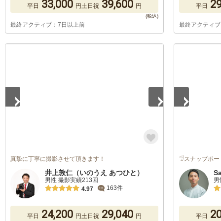
33,000
39,600
29
平日
円
土日祝
円
平日
最終アクティブ：7日以上前
最終アクティブ
1
/
2
1
/
5
真摯に丁寧に撮影させて頂きます！
𓅿スナップポー
井上敦仁（いのうえ あつひと）
S
男性 撮影実績213回
男
163件
4.97
24,200
29,040
20
平日
円
土日祝
円
平日