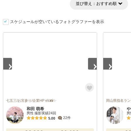
並び替え：
おすすめ順
スケジュールが空いているフォトグラファーを表示
1
/
4
1
/
2
七五三/お宮参り/企業HP etc📸✨
岡山県指名ラン
和田 萌希
や
男性 撮影実績24回
男
22件
5.00