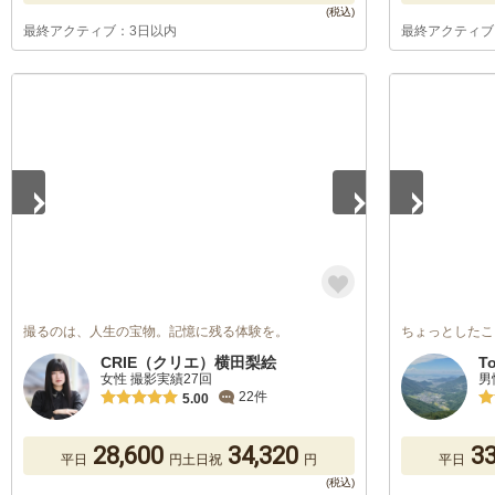
最終アクティブ：3日以内
最終アクティブ
1
/
5
1
/
2
撮るのは、人生の宝物。記憶に残る体験を。
ちょっとしたこ
CRIE（クリエ）横田梨絵
T
女性 撮影実績27回
男
22件
5.00
28,600
34,320
33
平日
円
土日祝
円
平日