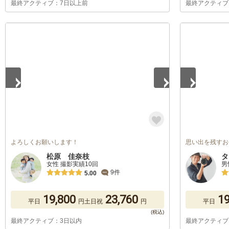
最終アクティブ：7日以上前
最終アクティブ
1
/
5
1
/
5
よろしくお願いします！
思い出を残すお
松原 佳奈枝
タ
女性 撮影実績10回
男
9件
5.00
19,800
23,760
19
平日
円
土日祝
円
平日
最終アクティブ：3日以内
最終アクティブ