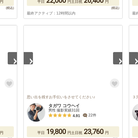
22,000
26,400
円
平日
円
土日祝
円
最終アクティブ：12時間以内
最
1
/
5
1
/
思い出を残すお手伝いをさせてください♪
３
タガワ コウヘイ
男性 撮影実績31回
22件
4.91
19,800
23,760
円
平日
円
土日祝
円