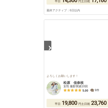
14,300
17,160
平日
円
土日祝
最終アクティブ：6日以内
1
/
5
よろしくお願いします！
松原 佳奈枝
女性 撮影実績10回
9件
5.00
19,800
23,760
平日
円
土日祝