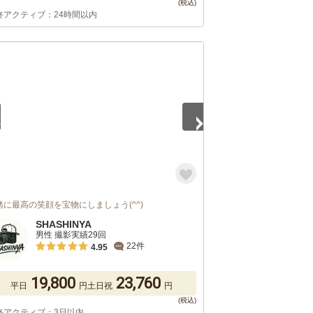
終アクティブ：24時間以内
5
緒に最高の笑顔を宝物にしましょう(^^)
SHASHINYA
男性 撮影実績29回
22件
4.95
19,800
23,760
平日
円
土日祝
円
終アクティブ：3日以内