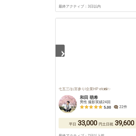
最終アクティブ：3日以内
1
/
5
七五三/お宮参り/企業HP etc📸✨
和田 萌希
男性 撮影実績24回
22件
5.00
33,000
39,600
平日
円
土日祝
最終アクティブ：7日以上前