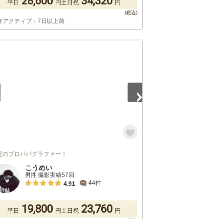
28,600
34,320
平日
円
土日祝
円
終アクティブ：7日以上前
5
児のプロパパグラファー！
こうめい
男性 撮影実績57回
44件
4.91
19,800
23,760
平日
円
土日祝
円