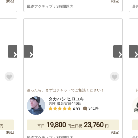
最終アクティブ：3時間以内
最
1
/
5
1
/
迷ったら、まずはチャットでご相談ください！
一
タカハシ ヒロユキ
男性 撮影実績446回
341件
4.93
19,800
23,760
円
平日
円
土日祝
円
最終アクティブ：3時間以内
最