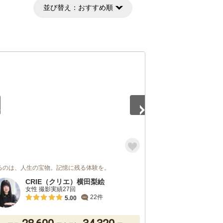
並び替え：
おすすめ順
2
るのは、人生の宝物。記憶に残る体験を。
CRIE（クリエ）横田梨絵
女性 撮影実績27回
22件
5.00