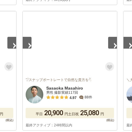
1
/
5
1
/
𓅿スナップポートレートで自然な貴方を𓄃
＼
Sasaoka Masahiro
男性 撮影実績117回
88件
4.97
20,900
25,080
円
平日
円
土日祝
円
最終アクティブ：24時間以内
最