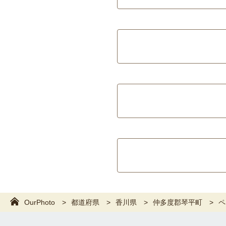
OurPhoto
都道府県
香川県
仲多度郡琴平町
ペ