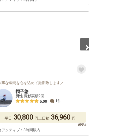
5
大事な瞬間を心を込めて撮影致します／
帽子悠
男性 撮影実績2回
1件
5.00
30,800
36,960
平日
円
土日祝
円
終アクティブ：3時間以内