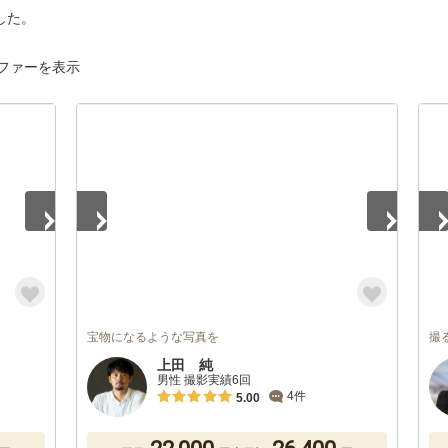
した。
ファーを表示
1
/
3
1
/
宝物になるような写真を
撮
上田 純
男性 撮影実績6回
4件
5.00