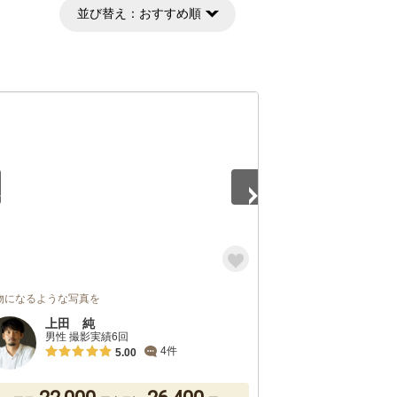
並び替え：
おすすめ順
3
物になるような写真を
上田 純
男性 撮影実績6回
4件
5.00