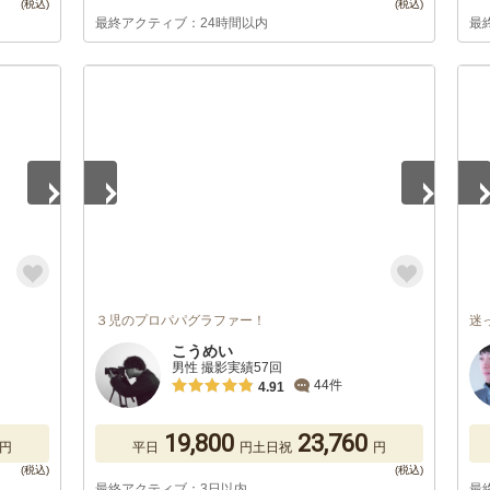
最終アクティブ：24時間以内
最
1
/
5
1
/
３児のプロパパグラファー！
迷
こうめい
男性 撮影実績57回
44件
4.91
19,800
23,760
円
平日
円
土日祝
円
最終アクティブ：3日以内
最