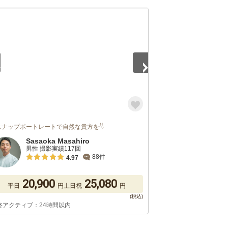
5
スナップポートレートで自然な貴方を𓄃
Sasaoka Masahiro
男性 撮影実績117回
88件
4.97
20,900
25,080
平日
円
土日祝
円
終アクティブ：24時間以内