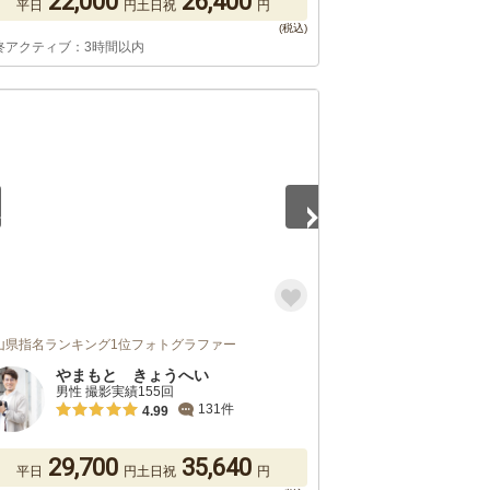
22,000
26,400
平日
円
土日祝
円
終アクティブ：3時間以内
5
山県指名ランキング1位フォトグラファー
やまもと きょうへい
男性 撮影実績155回
131件
4.99
29,700
35,640
平日
円
土日祝
円