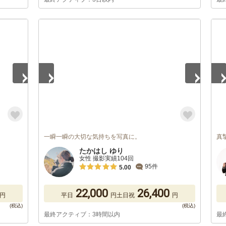
1
/
5
1
/
一瞬一瞬の大切な気持ちを写真に。
真
たかはし ゆり
女性 撮影実績104回
95件
5.00
22,000
26,400
円
平日
円
土日祝
円
最終アクティブ：3時間以内
最