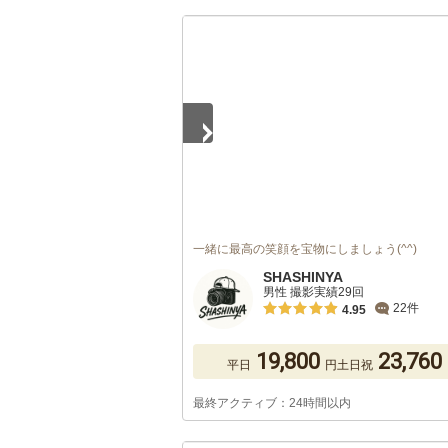
1
/
5
一緒に最高の笑顔を宝物にしましょう(^^)
SHASHINYA
男性 撮影実績29回
22件
4.95
19,800
23,760
平日
円
土日祝
最終アクティブ：24時間以内