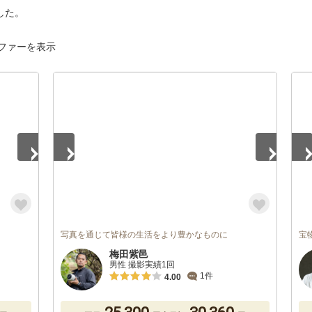
した。
ファーを表示
1
/
5
1
/
写真を通じて皆様の生活をより豊かなものに
宝
梅田紫邑
男性 撮影実績1回
1件
4.00