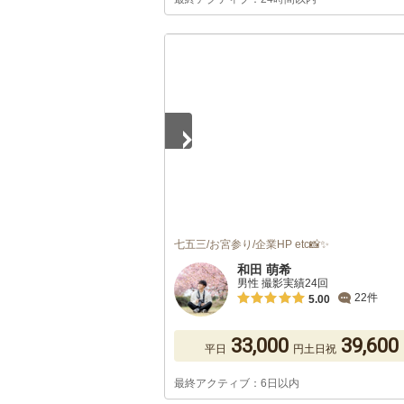
1
/
5
七五三/お宮参り/企業HP etc📸✨
和田 萌希
男性 撮影実績24回
22件
5.00
33,000
39,600
平日
円
土日祝
最終アクティブ：6日以内