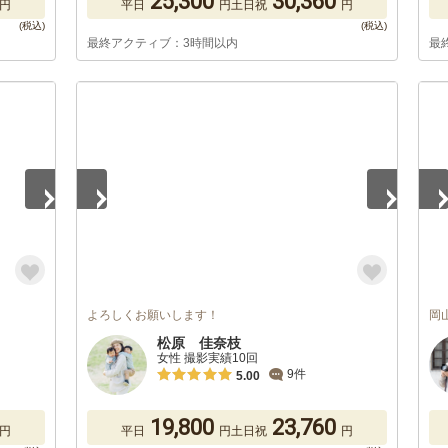
25,300
30,360
円
平日
円
土日祝
円
最終アクティブ：3時間以内
最
1
/
5
1
/
よろしくお願いします！
岡
松原 佳奈枝
女性 撮影実績10回
9件
5.00
19,800
23,760
円
平日
円
土日祝
円