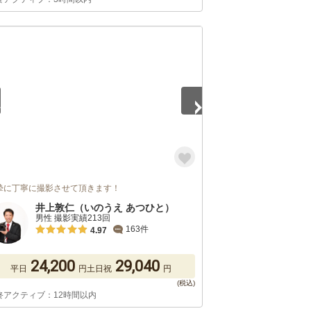
5
摯に丁寧に撮影させて頂きます！
井上敦仁（いのうえ あつひと）
男性 撮影実績213回
163件
4.97
24,200
29,040
平日
円
土日祝
円
終アクティブ：12時間以内