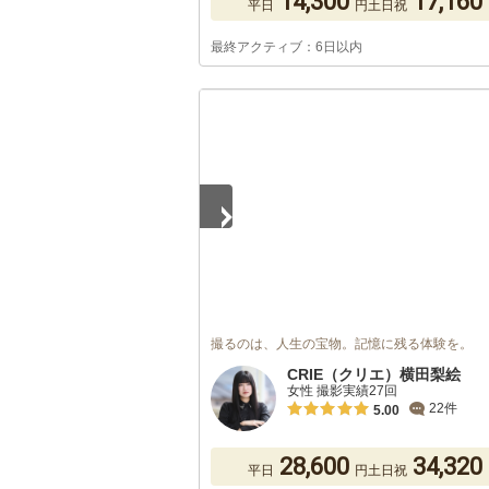
14,300
17,160
平日
円
土日祝
最終アクティブ：6日以内
1
/
2
撮るのは、人生の宝物。記憶に残る体験を。
CRIE（クリエ）横田梨絵
女性 撮影実績27回
22件
5.00
28,600
34,320
平日
円
土日祝