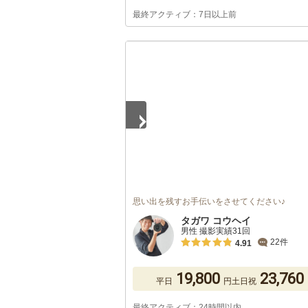
最終アクティブ：7日以上前
1
/
5
思い出を残すお手伝いをさせてください♪
タガワ コウヘイ
男性 撮影実績31回
22件
4.91
19,800
23,760
平日
円
土日祝
最終アクティブ：24時間以内