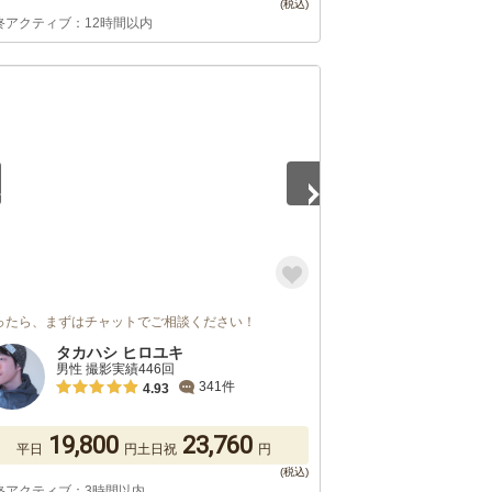
終アクティブ：12時間以内
5
ったら、まずはチャットでご相談ください！
タカハシ ヒロユキ
男性 撮影実績446回
341件
4.93
19,800
23,760
平日
円
土日祝
円
終アクティブ：3時間以内