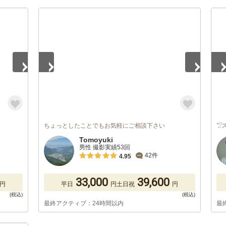
1
/
5
1
/
ちょっとしたことでもお気軽にご相談下さい

Tomoyuki
男性 撮影実績53回
42件
4.95
33,000
39,600
円
平日
円
土日祝
円
最終アクティブ：24時間以内
最