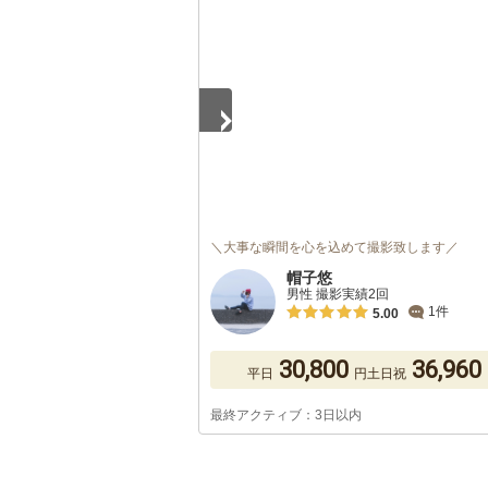
1
/
5
＼大事な瞬間を心を込めて撮影致します／
帽子悠
男性 撮影実績2回
1件
5.00
30,800
36,960
平日
円
土日祝
最終アクティブ：3日以内