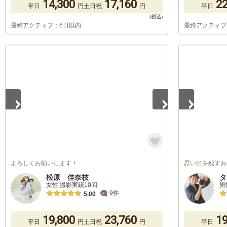
14,300
17,160
22
平日
円
土日祝
円
平日
最終アクティブ：6日以内
最終アクティブ
1
/
5
1
/
5
よろしくお願いします！
思い出を残すお
松原 佳奈枝
タ
女性 撮影実績10回
男
9件
5.00
19,800
23,760
19
平日
円
土日祝
円
平日