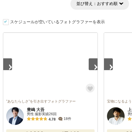
並び替え：
おすすめ順
スケジュールが空いているフォトグラファーを表示
1
/
3
1
/
3
”あなたらしさ”を引き出すフォトグラファー
宝物になるよう
豊嶋 大吾
上
男性 撮影実績26回
男
18件
4.78