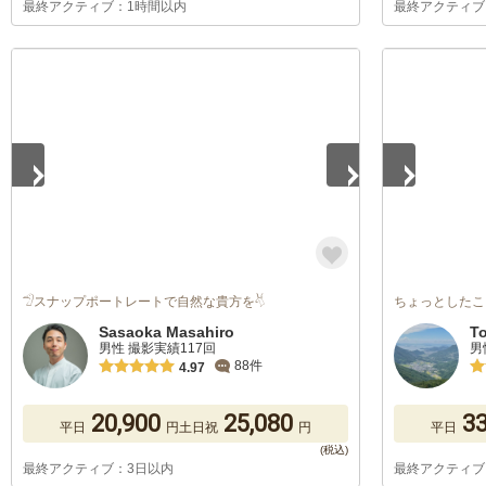
最終アクティブ：1時間以内
最終アクティブ
1
/
5
1
/
5
𓅿スナップポートレートで自然な貴方を𓄃
ちょっとしたこ
Sasaoka Masahiro
T
男性 撮影実績117回
男
88件
4.97
20,900
25,080
33
平日
円
土日祝
円
平日
最終アクティブ：3日以内
最終アクティブ