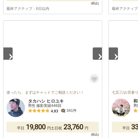
最終アクティブ：6日以内
最終アクティブ
1
/
5
1
/
5
迷ったら、まずはチャットでご相談ください！
七五三/お宮参り/
タカハシ ヒロユキ
和
男性 撮影実績446回
男
341件
4.93
19,800
23,760
33
平日
円
土日祝
円
平日