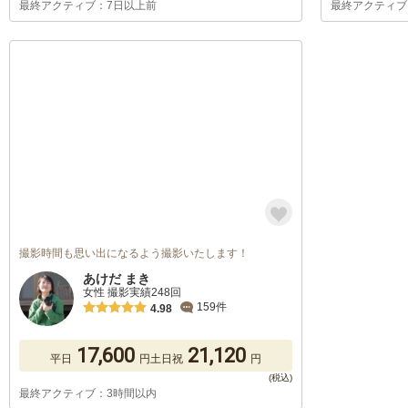
最終アクティブ：7日以上前
最終アクティブ
撮影時間も思い出になるよう撮影いたします！
あけだ まき
女性 撮影実績248回
159件
4.98
17,600
21,120
平日
円
土日祝
円
最終アクティブ：3時間以内