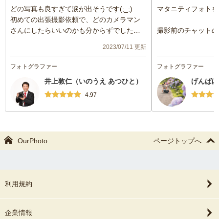
どの写真も良すぎて涙が出そうです(;_;)
マタニティフォトを
初めての出張撮影依頼で、どのカメラマン
さんにしたらいいのかも分からずでした
撮影前のチャットの
が、井上さんに撮影してもらって本当に正
さがすぐ伝わって、
2023/07/11 更新
解でした(*^^*)
やすかったですし、
暑い中でしたが、楽しい撮影時間になりま
撮影できました。
フォトグラファー
フォトグラファー
した！
井上敦仁（いのうえ あつひと）
げんばほ
普段夫婦写真とか全然撮らんので、撮って
撮影前にサンプルの
頂きとてもいい思い出になりましたし、こ
のすり合わせをして
4.97
れから家族が増え、節目には井上さんにま
てくださったので、
た御依頼しようと決めました☺️本当に最高
写真が撮れました。
のカメラマンさんに出会えてハッピーです
お洒落な小物もいく
(*^^*)
って嬉しかったです
OurPhoto
ページトップへ
次依頼させて頂く時は、対象エリアじゃな
撮影中はずっと笑い
くなってしまいそうですが、、、またぜひ
を引き出す魅力のあ
お願いします☺️ありがとうございました🫶
感じました。
利用規約
妊娠中の妻の体調に
りがとうございまし
企業情報