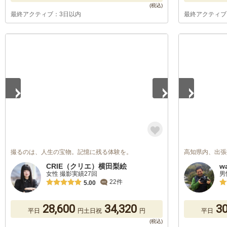
最終アクティブ：3日以内
最終アクティブ
1
/
5
1
/
5
撮るのは、人生の宝物。記憶に残る体験を。
高知県内、出張
CRIE（クリエ）横田梨絵
w
女性 撮影実績27回
男
22件
5.00
28,600
34,320
30
平日
円
土日祝
円
平日