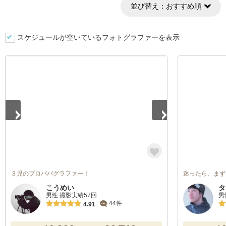
並び替え：
おすすめ順
スケジュールが空いているフォトグラファーを表示
1
/
3
３児のプロパパグラファー！
迷ったら、まず
こうめい
タ
男性 撮影実績57回
男
44件
4.91