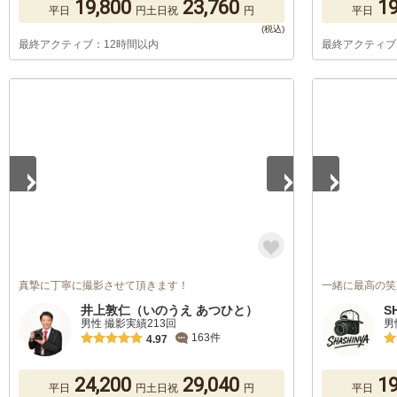
19,800
23,760
19
平日
円
土日祝
円
平日
最終アクティブ：12時間以内
最終アクティブ
1
/
5
1
/
5
真摯に丁寧に撮影させて頂きます！
一緒に最高の笑
井上敦仁（いのうえ あつひと）
S
男性 撮影実績213回
男
163件
4.97
24,200
29,040
19
平日
円
土日祝
円
平日