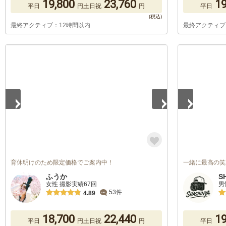
19,800
23,760
19
平日
円
土日祝
円
平日
最終アクティブ：12時間以内
最終アクティブ
1
/
5
1
/
5
育休明けのため限定価格でご案内中！
一緒に最高の笑
ふうか
S
女性 撮影実績67回
男
53件
4.89
18,700
22,440
19
平日
円
土日祝
円
平日