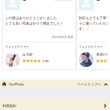
この度はありがとうございました。
対応もとても丁寧で
とても良い写真ばかりで満足でした！
イに撮っていただき
す。
また、ご依頼をさしてください。
また機会がありまし
2024/08/06 更新
お願いします。
フォトグラファー
フォトグラファー
ふうか
タカハシ
4.89
OurPhoto
ページトップへ
利用規約