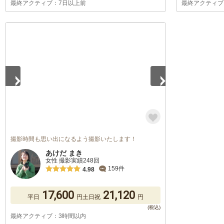
最終アクティブ：7日以上前
最終アクティブ
1
/
5
撮影時間も思い出になるよう撮影いたします！
あけだ まき
女性 撮影実績248回
159件
4.98
17,600
21,120
平日
円
土日祝
円
最終アクティブ：3時間以内