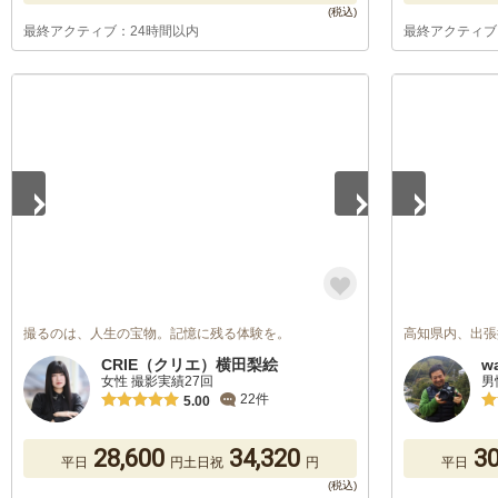
最終アクティブ：24時間以内
最終アクティブ
1
/
5
1
/
5
撮るのは、人生の宝物。記憶に残る体験を。
高知県内、出張
CRIE（クリエ）横田梨絵
w
女性 撮影実績27回
男
22件
5.00
28,600
34,320
30
平日
円
土日祝
円
平日