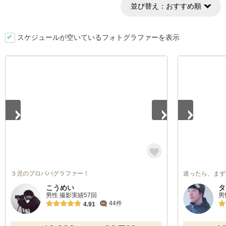
並び替え：
おすすめ順
スケジュールが空いているフォトグラファーを表示
1
/
3
1
/
5
３児のプロパパグラファー！
迷ったら、まず
こうめい
タ
男性 撮影実績57回
男
44件
4.91