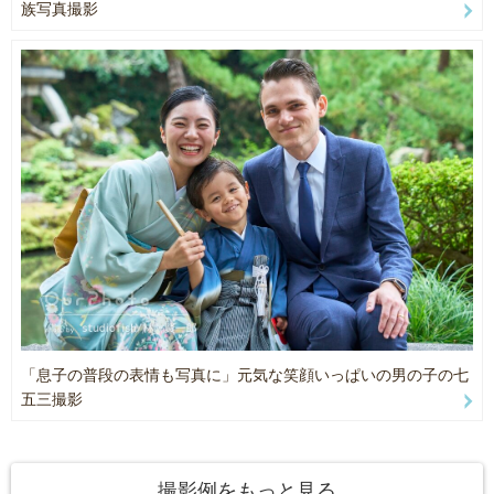
族写真撮影
お手数ですが、バッティングを防ぎご迷惑をおかけすることのない
よう、皆さまにお願いしております。
どうぞよろしくお願いいたします。
〜ご注意事項〜
※撮影許可申請について
ロケーション撮影の場合は、事前に撮影許可が必要な場合がござい
ます。
そちらをご確認いただいてからのご予約をお願いいたします。
撮影許可が必要な場合はお客様のほうで許可申請をお願いいたしま
す。
※入園料について
入園料などが必要な場合は、カメラマンの分もお客様にご負担いた
「息子の普段の表情も写真に」元気な笑顔いっぱいの男の子の七
だいております。
五三撮影
ご了承くださいませ。
※撮影小道具について
撮影に使いたい小道具がある場合はお客様のほうでご用意お願いい
撮影例をもっと見る