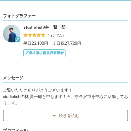
フォトグラファー
studiofish/林 賢一郎
4.96
（
55
）
平日
23,100
円 土日祝
27,720
円
適格請求書発行事業者
メッセージ
ご覧いただきありがとうございます！
studiofishの林 賢一郎と申します！石川県金沢市を中心に活動してお
ります。
続きを読む
今は誰もがスマートフォンで気軽に、しかも綺麗に写真が撮れる時
代です。
そんな中、ご依頼を頂く事はとても光栄なことだと日々思っていま
プロフィール