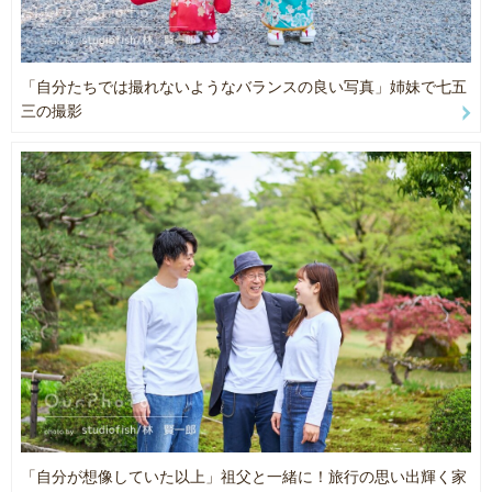
雑誌撮影：料理写真・竣工建物写真など
・撮影エリア
Webマガジン：人物写真・インタビュー風景撮影など
基本は石川県での撮影がメインとなります。
広告：学校のパンフレット掲載写真など
ただ、それ以外でもお日にちやお時間によっては承れる場合もござ
詳しくはHPをご覧ください。
「自分たちでは撮れないようなバランスの良い写真」姉妹で七五
いますので、まずはお問い合わせください。
https://studiofish.myportfolio.com/
三の撮影
公園や神社、観光地などのロケーション撮影はもちろん、ご自宅で
の撮影も可能です！
使用カメラ：sony α７Ⅳ
・ご予約時のお願い
ご予約確定の前に、予めお問合せ機能にて以下5点の事前情報をお知
らせいただいております。
1.撮影に参加される方の人数と構成（例：祖母、父、母、子２人の
計５名 etc...）
2.お子様の年齢（月齢）
3.撮影希望場所
4.撮影内容（例：マタニティ、誕生日記念、お友達同士 etc...）
5.撮りたい写真のイメージや雰囲気があればそれもお願いします
上記の内容を拝見した上で私からお返事させていただきますので、
「自分が想像していた以上」祖父と一緒に！旅行の思い出輝く家
その後正式にご予約確定をお願いしております。