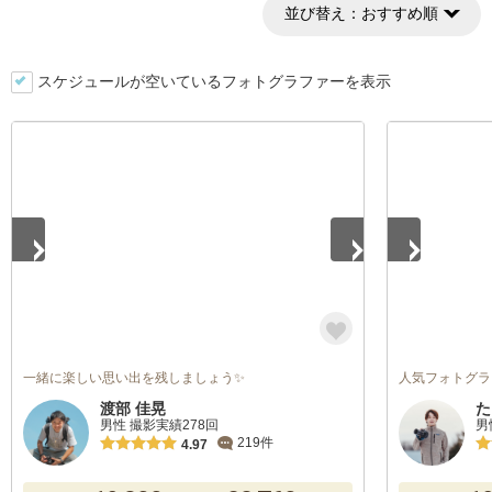
並び替え：
おすすめ順
スケジュールが空いているフォトグラファーを表示
1
/
5
1
/
5
一緒に楽しい思い出を残しましょう✨
人気フォトグラフ
渡部 佳晃
た
男性 撮影実績278回
男
219件
4.97