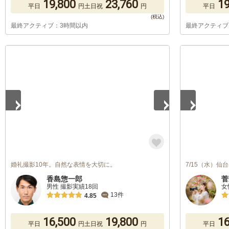
19,800
23,760
19
平日
円
土日祝
円
平日
最終アクティブ：3時間以内
最終アクティブ
1
/
5
1
/
5
婚礼撮影10年。自然な表情を大切に。
7/15（水）
香島惣一郎
菅
男性 撮影実績18回
女
13件
4.85
16,500
19,800
16
平日
円
土日祝
円
平日