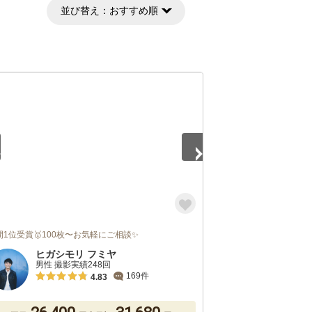
並び替え：
おすすめ順
5
間1位受賞🥇100枚〜お気軽にご相談✨
ヒガシモリ フミヤ
男性 撮影実績248回
169件
4.83