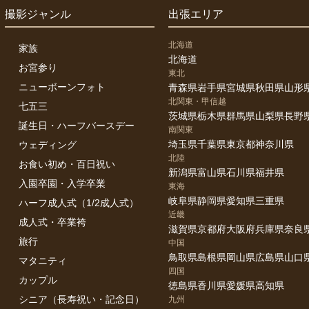
撮影ジャンル
出張エリア
北海道
家族
北海道
お宮参り
東北
ニューボーンフォト
青森県
岩手県
宮城県
秋田県
山形
北関東・甲信越
七五三
茨城県
栃木県
群馬県
山梨県
長野
誕生日・ハーフバースデー
南関東
埼玉県
千葉県
東京都
神奈川県
ウェディング
北陸
お食い初め・百日祝い
新潟県
富山県
石川県
福井県
入園卒園・入学卒業
東海
岐阜県
静岡県
愛知県
三重県
ハーフ成人式（1/2成人式）
近畿
成人式・卒業袴
滋賀県
京都府
大阪府
兵庫県
奈良
旅行
中国
鳥取県
島根県
岡山県
広島県
山口
マタニティ
四国
カップル
徳島県
香川県
愛媛県
高知県
シニア（長寿祝い・記念日）
九州