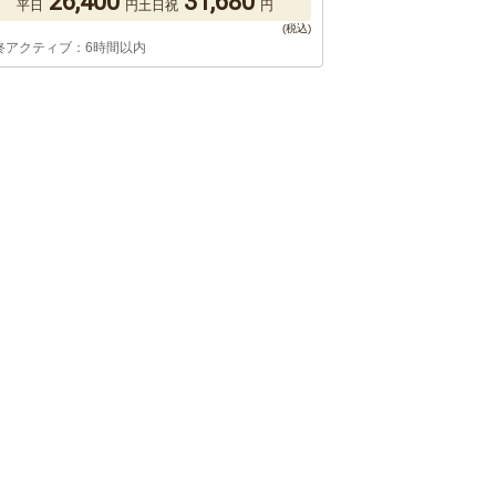
26,400
31,680
平日
円
土日祝
円
終アクティブ：6時間以内