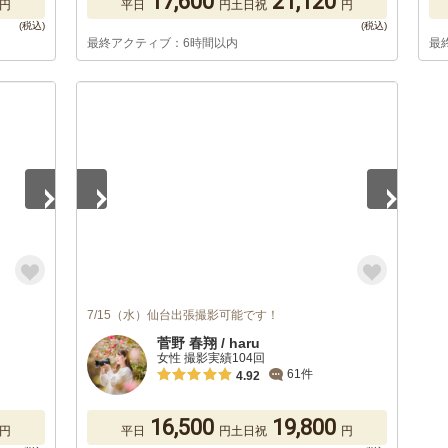
17,600
21,120
円
平日
円
土日祝
円
最終アクティブ：6時間以内
最
1
/
5
7/15（水）仙台出張撮影可能です！
菅野 春翔 / haru
女性 撮影実績104回
61件
4.92
16,500
19,800
円
平日
円
土日祝
円