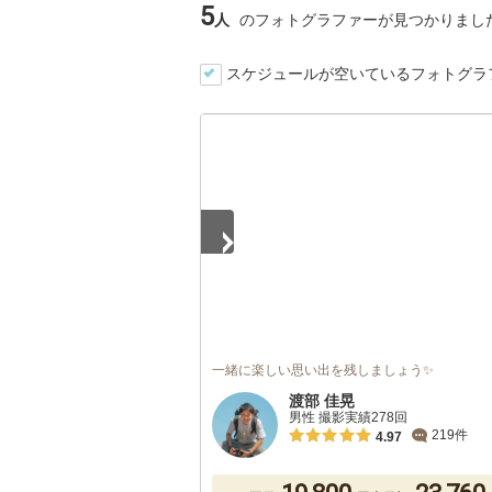
5
人
のフォトグラファーが見つかりまし
スケジュールが空いているフォトグラ
1
/
5
一緒に楽しい思い出を残しましょう✨
渡部 佳晃
男性 撮影実績278回
219件
4.97