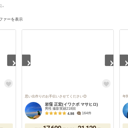
た。
ファーを表示
1
/
3
1
/
思い出作りのお手伝いさせてください😊
年
岩窪 正宏(イワクボ マサヒロ)
男性 撮影実績218回
164件
4.98