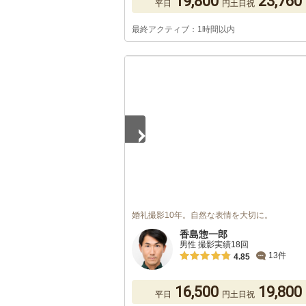
19,800
23,760
平日
円
土日祝
最終アクティブ：1時間以内
1
/
5
婚礼撮影10年。自然な表情を大切に。
香島惣一郎
男性 撮影実績18回
13件
4.85
16,500
19,800
平日
円
土日祝