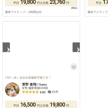
19,800
23,760
17
平日
円
土日祝
円
平日
最終アクティブ：1時間以内
最終アクティブ
1
/
5
7/15（水）仙台出張撮影可能です！
菅野 春翔 / haru
女性 撮影実績104回
61件
4.92
16,500
19,800
平日
円
土日祝
円