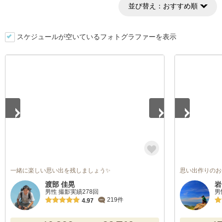
並び替え：
おすすめ順
スケジュールが空いているフォトグラファーを表示
1
/
5
1
/
3
一緒に楽しい思い出を残しましょう✨
思い出作りのお
渡部 佳晃
岩
男性 撮影実績278回
男
219件
4.97