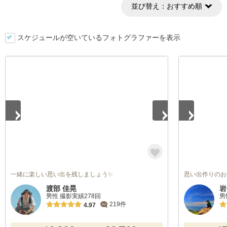
並び替え：
おすすめ順
スケジュールが空いているフォトグラファーを表示
1
/
5
1
/
3
一緒に楽しい思い出を残しましょう✨
思い出作りのお
渡部 佳晃
岩
男性 撮影実績278回
男
219件
4.97