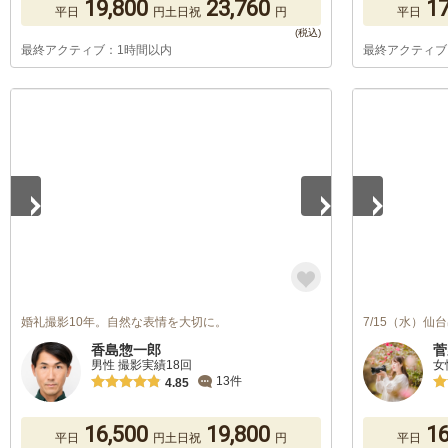
19,800
23,760
17
平日
円
土日祝
円
平日
最終アクティブ：1時間以内
最終アクティブ
1
/
5
1
/
5
婚礼撮影10年。自然な表情を大切に。
7/15（水）
香島惣一郎
菅
男性 撮影実績18回
女
13件
4.85
16,500
19,800
16
平日
円
土日祝
円
平日