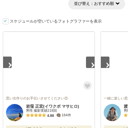
並び替え：
おすすめ順
スケジュールが空いているフォトグラファーを表示
1
/
3
1
/
5
思い出作りのお手伝いさせてください😊
一緒に楽しい思
岩窪 正宏(イワクボ マサヒロ)
渡
男性 撮影実績218回
男
164件
4.98