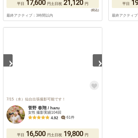
17,600
21,120
19
平日
円
土日祝
円
平日
最終アクティブ：3時間以内
最終アクティブ
1
/
5
7/15（水）仙台出張撮影可能です！
菅野 春翔 / haru
女性 撮影実績104回
61件
4.92
16,500
19,800
平日
円
土日祝
円