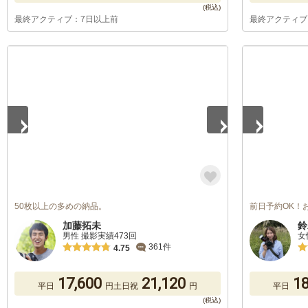
最終アクティブ：7日以上前
最終アクティブ
1
/
5
1
/
5
50枚以上の多めの納品。
前日予約OK！
加藤拓未
鈴
男性 撮影実績473回
女
361件
4.75
17,600
21,120
18
平日
円
土日祝
円
平日