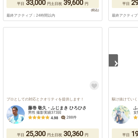
33,000
39,600
29
平日
円
土日祝
円
平日
最終アクティブ：24時間以内
最終アクティブ
1
/
2
プロとしての対応とクオリティを提供します！
駆け抜けていく
藤巻 敬久・ふじまき ひろひさ
ふ
男性 撮影実績373回
女
288件
4.98
25,300
30,360
19
平日
円
土日祝
円
平日