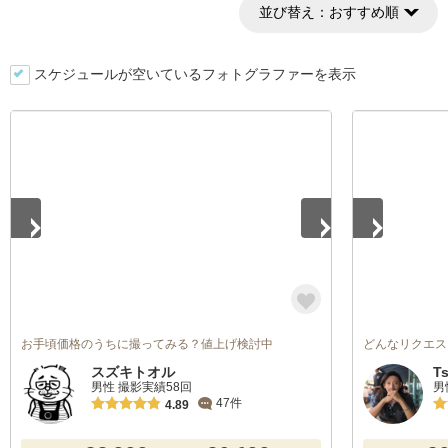
並び替え：
おすすめ順
スケジュールが空いているフォトグラファーを表示
1
/
5
1
/
2
お手頃価格のうちに撮ってみる？値上げ検討中
どんなリクエス
スズキトオル
T
男性 撮影実績58回
男
47件
4.89