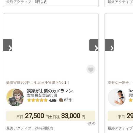
最終アクティブ：6日以内
最終アクティブ
1
/
5
1
/
5
撮影実績900件！七五三小物県下No.1！
幸せな一瞬を、
実家が山梨のカメラマン
i
女性 撮影実績85回
男
62件
4.95
27,500
33,000
29
平日
円
土日祝
円
平日
最終アクティブ：24時間以内
最終アクティブ