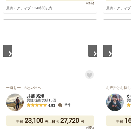
最終アクティブ：24時間以内
最終アクティブ
1
/
5
1
/
5
一瞬を一生の思い出へ。
お声掛けお待ち
井藤 拓海
か
男性 撮影実績15回
男
15件
4.93
23,100
27,720
16
平日
円
土日祝
円
平日