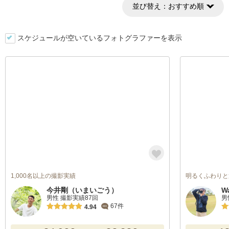
並び替え：
おすすめ順
スケジュールが空いているフォトグラファーを表示
1,000名以上の撮影実績
明るくふわりと
今井剛（いまいごう）
W
男性 撮影実績87回
男
67件
4.94