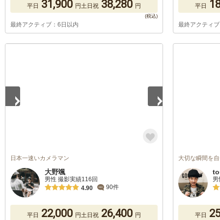
31,900
38,280
18
平日
円
土日祝
円
平日
最終アクティブ：6日以内
最終アクティブ
1
/
5
日本一速いカメラマン
大切な瞬間を自
大野颯
t
男性 撮影実績116回
男
90件
4.90
22,000
26,400
25
平日
円
土日祝
円
平日