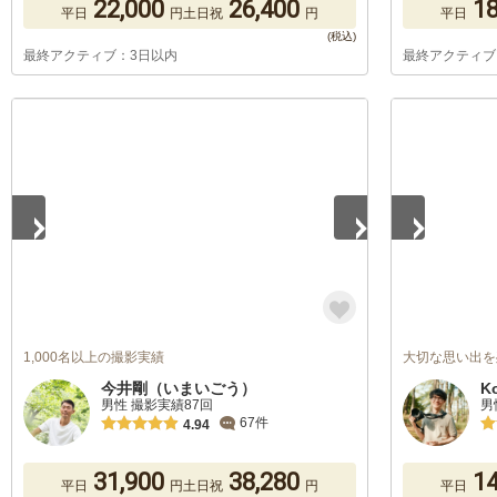
22,000
26,400
18
平日
円
土日祝
円
平日
最終アクティブ：3日以内
最終アクティブ
1
/
5
1
/
5
1,000名以上の撮影実績
大切な思い出を
今井剛（いまいごう）
K
男性 撮影実績87回
男
67件
4.94
31,900
38,280
14
平日
円
土日祝
円
平日