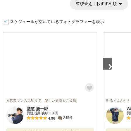
並び替え：
おすすめ順
スケジュールが空いているフォトグラファーを表示
1
/
3
元営業マンの気配りで、楽しい撮影をご提供!
明るくふわりと
堂道 慶一郎
W
男性 撮影実績304回
男
245件
4.96