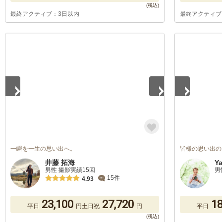
最終アクティブ：3日以内
最終アクティブ
1
/
5
1
/
5
一瞬を一生の思い出へ。
皆様の思い出の
井藤 拓海
Y
男性 撮影実績15回
男
15件
4.93
23,100
27,720
18
平日
円
土日祝
円
平日