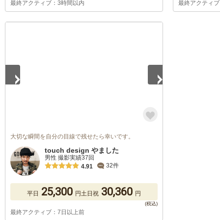
最終アクティブ：3時間以内
最終アクティブ
1
/
5
大切な瞬間を自分の目線で残せたら幸いです。
touch design やました
男性 撮影実績37回
32件
4.91
25,300
30,360
平日
円
土日祝
円
最終アクティブ：7日以上前